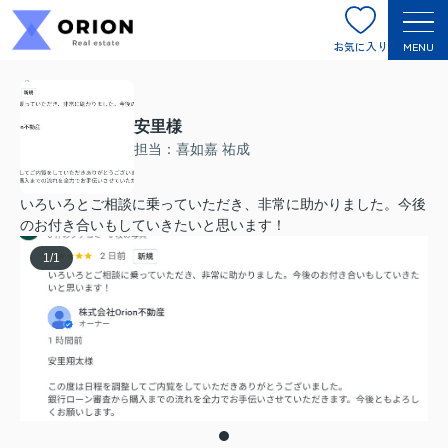
お気に入り
MENU
安里様
担当：喜如嘉 祐成
いろいろとご相談に乗っていただき、非常に助かりました。今後
のお付き合いもしていきたいと思います！
1
/
1