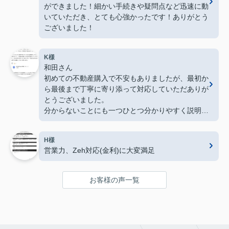
ができました！細かい手続きや疑問点など迅速に動
いていただき、とても心強かったです！ありがとう
ございました！
K様
和田さん
初めての不動産購入で不安もありましたが、最初か
ら最後まで丁寧に寄り添って対応していただありが
とうございました。
分からないことにも一つひとつ分かりやすく説明し
てくださり、安心して契約まで進めることができま
した。
H様
常にこちらの立場で考えてくださる姿勢がとても印
営業力、Zeh対応(金利)に大変満足
象的でした。不動産の購入や売却を検討している方
に、ぜひおすすめしたい会社です。今後も何かあれ
ばぜひお願いしたいと思います。
お客様の声一覧