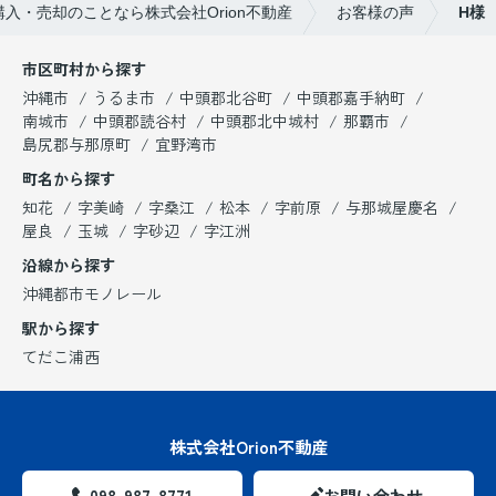
入・売却のことなら株式会社Orion不動産
お客様の声
H様
市区町村から探す
沖縄市
うるま市
中頭郡北谷町
中頭郡嘉手納町
南城市
中頭郡読谷村
中頭郡北中城村
那覇市
島尻郡与那原町
宜野湾市
町名から探す
知花
字美崎
字桑江
松本
字前原
与那城屋慶名
屋良
玉城
字砂辺
字江洲
沿線から探す
沖縄都市モノレール
駅から探す
てだこ浦西
株式会社Orion不動産
098-987-8771
お問い合わせ