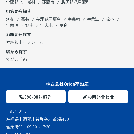
中頭郡北中城村
那覇市
島尻郡八重瀬町
町名から探す
知花
嘉数
与那城屋慶名
字美崎
字桑江
松本
字前原
野嵩
字大木
屋良
沿線から探す
沖縄都市モノレール
駅から探す
てだこ浦西
株式会社Orion不動産
098-987-8771
お問い合わせ
〒904-0113
沖縄県中頭郡北谷町字宮城3番160
営業時間：
09:30～17:30