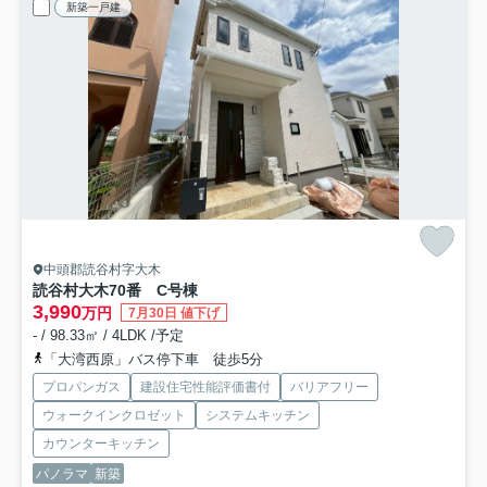
新築一戸建
中頭郡読谷村字大木
読谷村大木70番 C号棟
3,990
万円
7月30日 値下げ
- / 98.33㎡ / 4LDK /予定
「大湾西原」バス停下車 徒歩5分
プロパンガス
建設住宅性能評価書付
バリアフリー
ウォークインクロゼット
システムキッチン
カウンターキッチン
パノラマ
新築