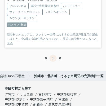
プロパンガス
建設住宅性能評価書付
バリアフリー
ウォークインクロゼット
システムキッチン
カウンターキッチン
パノラマ
新築
読谷村大木エリアに、ファミリー世帯におすすめの新築戸建住宅が誕生
しました。全3棟の分譲住宅となっており、周辺には学校やス...
もっと
見る
1
Orion不動産
沖縄市・北谷町・うるま市周辺の売買物件一覧
市区町村から探す
沖縄市
うるま市
宜野湾市
中頭郡読谷村
中頭郡北谷町
中頭郡嘉手納町
南城市
中頭郡北中城村
那覇市
島尻郡八重瀬町