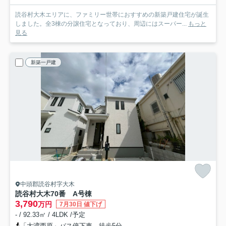
読谷村大木エリアに、ファミリー世帯におすすめの新築戸建住宅が誕生
しました。全3棟の分譲住宅となっており、周辺にはスーパー...
もっと
見る
新築一戸建
中頭郡読谷村字大木
読谷村大木70番 A号棟
3,790
万円
7月30日 値下げ
- / 92.33㎡ / 4LDK /予定
「大湾西原」バス停下車 徒歩5分