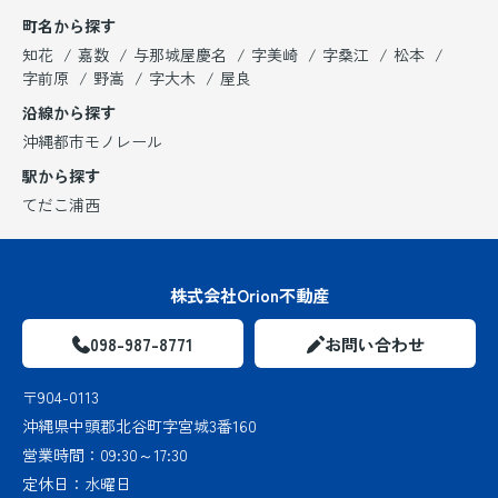
町名から探す
知花
嘉数
与那城屋慶名
字美崎
字桑江
松本
字前原
野嵩
字大木
屋良
沿線から探す
沖縄都市モノレール
駅から探す
てだこ浦西
株式会社Orion不動産
098-987-8771
お問い合わせ
〒904-0113
沖縄県中頭郡北谷町字宮城3番160
営業時間：
09:30～17:30
定休日：
水曜日