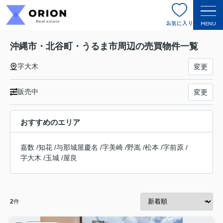
お気に入り
MENU
沖縄市・北谷町・うるま市周辺の売買物件一覧
字大木
変更
販売中
変更
おすすめのエリア
嘉数
/
知花
/
与那城屋慶名
/
字美崎
/
野嵩
/
松本
/
字前原
/
字大木
/
玉城
/
屋良
2
件