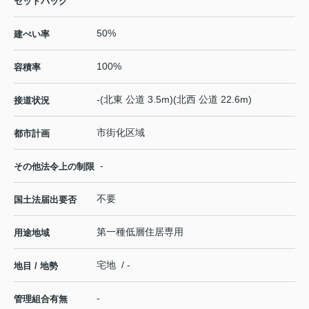
セットバック
50%
建ぺい率
100%
容積率
-(北東 公道 3.5m)(北西 公道 22.6m)
接道状況
市街化区域
都市計画
-
その他法令上の制限
不要
国土法届出要否
第一種低層住居専用
用途地域
宅地 / -
地目 / 地勢
-
管理組合有無