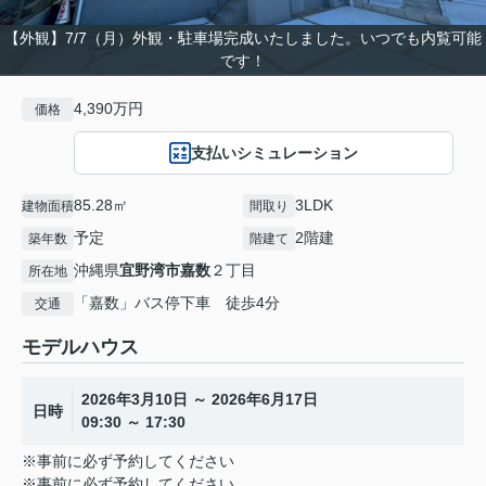
【外観】7/7（月）外観・駐車場完成いたしました。いつでも内覧可能
です！
4,390万円
価格
支払いシミュレーション
85.28㎡
3LDK
建物面積
間取り
予定
2階建
築年数
階建て
沖縄県
宜野湾市
嘉数
２丁目
所在地
「嘉数」バス停下車 徒歩4分
交通
モデルハウス
2026年3月10日 ～ 2026年6月17日
日時
09:30 ～ 17:30
※事前に必ず予約してください
※事前に必ず予約してください