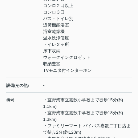
コンロ２口以上
コンロ３口
バス・トイレ別
追焚機能浴室
浴室乾燥機
温水洗浄便座
トイレ２ヶ所
床下収納
ウォークインクロゼット
収納豊富
TVモニタ付インターホン
-
設備(その他)
・宜野湾市立嘉数小学校まで徒歩15分(約
備考
1.1km)
・宜野湾市立嘉数中学校まで徒歩18分(約
1.3km)
・ファミリーマート バイパス嘉数二丁目店ま
で徒歩2分(約120m)