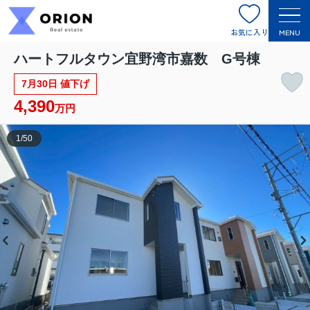
お気に入り
MENU
ハートフルタウン宜野湾市嘉数 G号棟
7月30日 値下げ
4,390
万円
1
/
50