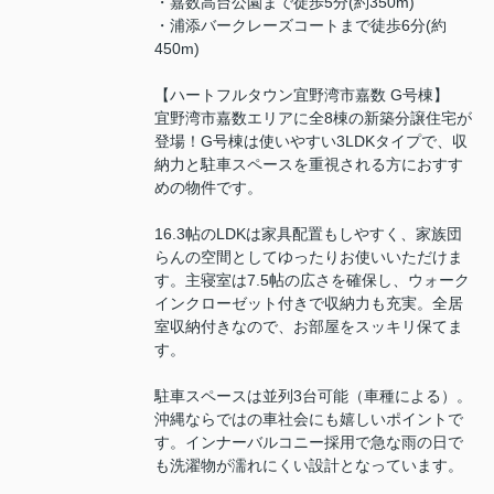
・嘉数高台公園まで徒歩5分(約350m)
・浦添バークレーズコートまで徒歩6分(約
450m)
【ハートフルタウン宜野湾市嘉数 G号棟】
宜野湾市嘉数エリアに全8棟の新築分譲住宅が
登場！G号棟は使いやすい3LDKタイプで、収
納力と駐車スペースを重視される方におすす
めの物件です。
16.3帖のLDKは家具配置もしやすく、家族団
らんの空間としてゆったりお使いいただけま
す。主寝室は7.5帖の広さを確保し、ウォーク
インクローゼット付きで収納力も充実。全居
室収納付きなので、お部屋をスッキリ保てま
す。
駐車スペースは並列3台可能（車種による）。
沖縄ならではの車社会にも嬉しいポイントで
す。インナーバルコニー採用で急な雨の日で
も洗濯物が濡れにくい設計となっています。