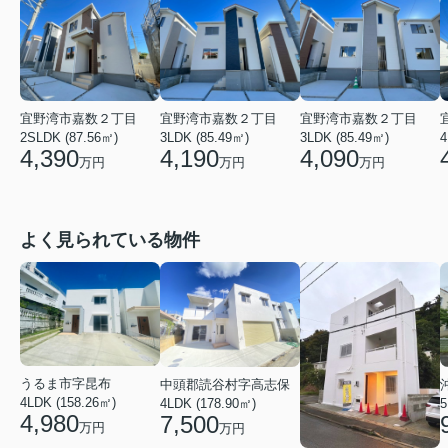
宜野湾市嘉数２丁目
宜野湾市嘉数２丁目
宜野湾市嘉数２丁目
2SLDK (87.56㎡)
3LDK (85.49㎡)
3LDK (85.49㎡)
4
4,390
4,190
4,090
万円
万円
万円
よく見られている物件
うるま市字昆布
中頭郡読谷村字高志保
4LDK (158.26㎡)
4LDK (178.90㎡)
5
4,980
7,500
万円
万円