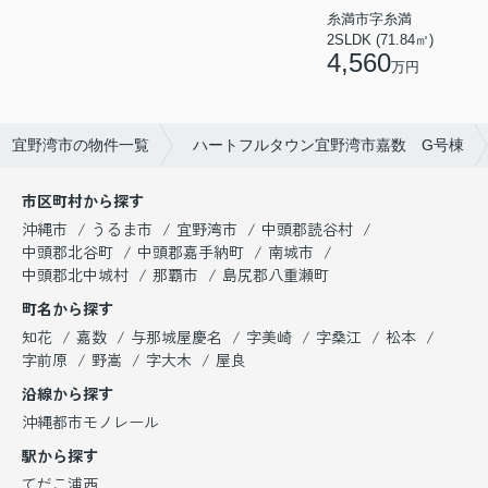
糸満市字糸満
2SLDK (71.84㎡)
4,560
万円
宜野湾市の物件一覧
ハートフルタウン宜野湾市嘉数 G号棟
市区町村から探す
沖縄市
うるま市
宜野湾市
中頭郡読谷村
中頭郡北谷町
中頭郡嘉手納町
南城市
中頭郡北中城村
那覇市
島尻郡八重瀬町
町名から探す
知花
嘉数
与那城屋慶名
字美崎
字桑江
松本
字前原
野嵩
字大木
屋良
沿線から探す
沖縄都市モノレール
駅から探す
てだこ浦西