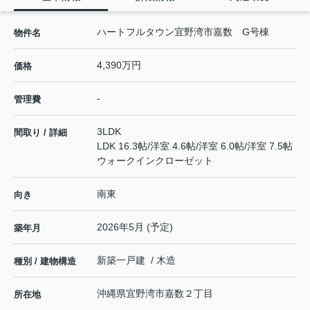
ハートフルタウン宜野湾市嘉数 G号棟
物件名
4,390万円
価格
-
管理費
3LDK
間取り / 詳細
LDK 16.3帖
/
洋室 4.6帖
/
洋室 6.0帖
/
洋室 7.5帖
ウォークインクローゼット
南東
向き
2026年5月 (予定)
築年月
新築一戸建 / 木造
種別 / 建物構造
沖縄県
宜野湾市
嘉数
２丁目
所在地