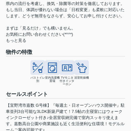
県内の流行を考慮し、換気・除菌等の対策を徹底しております。
もし当日、体調が優れない場合は「日程変更」も柔軟に対応いた
します。どうぞ無理をなさらず、安心してお申し付けください。
まずは「見るだけ」でも構いません。
お気軽にお問い合わせください(*^^*)
もっと見る
物件の特徴
バストイレ
室内洗濯機
TVモニタ
浴室乾燥機
別
置場
付きインタ
ーホン
セールスポイント
【宜野湾市嘉数 G号棟】『毎週土・日オープンハウス開催中』駐
車並列3台可能な3LDK新築戸建て！7.5帖の主寝室にはウォーク
インクローゼット付き♪全居室収納完備で室内スッキリ使えま
す。嘉数高台公園や商業施設も近く生活便利な住環境！モデルル
ームご案内可能です♪