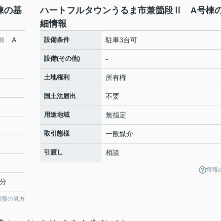
棟の基
ハートフルタウンうるま市兼箇段Ⅱ A号棟
細情報
Ⅱ A
設備条件
駐車3台可
設備(その他)
-
土地権利
所有権
国土法届出
不要
用途地域
無指定
取引態様
一般媒介
引渡し
相談
情報
分
情報の見方