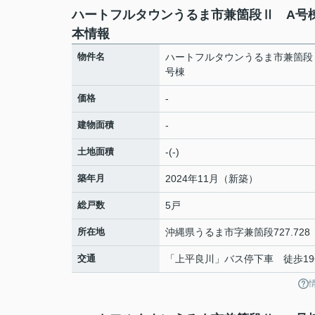
ハートフルタウンうるま市兼箇段Ⅱ A号
本情報
物件名
ハートフルタウンうるま市兼箇段
号棟
価格
-
建物面積
-
土地面積
-(-)
築年月
2024年11月（新築）
総戸数
5戸
所在地
沖縄県
うるま市
字兼箇段
727.728
交通
「上平良川」バス停下車 徒歩19