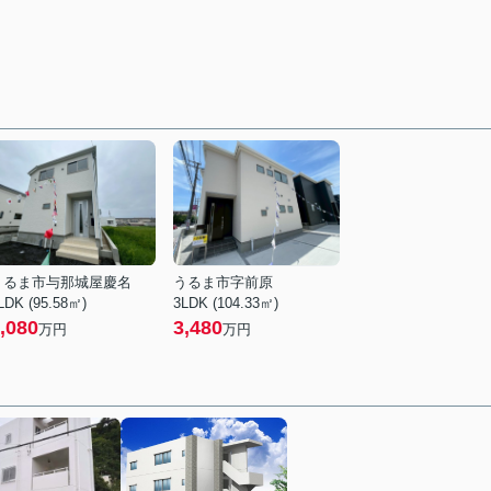
うるま市与那城屋慶名
うるま市字前原
LDK (95.58㎡)
3LDK (104.33㎡)
,080
3,480
万円
万円