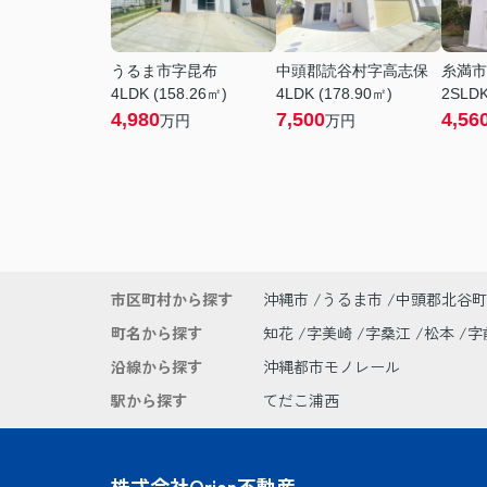
うるま市字昆布
中頭郡読谷村字高志保
糸満市
4LDK (158.26㎡)
4LDK (178.90㎡)
2SLDK
4,980
7,500
4,56
万円
万円
市区町村から探す
沖縄市
うるま市
中頭郡北谷町
町名から探す
知花
字美崎
字桑江
松本
字
沿線から探す
沖縄都市モノレール
駅から探す
てだこ浦西
株式会社Orion不動産