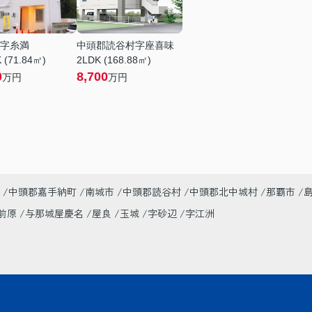
字糸満
中頭郡読谷村字座喜味
 (71.84㎡)
2LDK (168.88㎡)
0
8,700
万円
万円
中頭郡嘉手納町
南城市
中頭郡読谷村
中頭郡北中城村
那覇市
前原
与那城屋慶名
屋良
玉城
字砂辺
字江洲