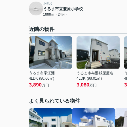
小学校
うるま市立兼原小学校
1888ｍ（24分）
近隣の物件
うるま市字江洲
うるま市与那城屋慶名
4LDK (90.66㎡)
4LDK (98.01㎡)
4
3,890
3,080
3
万円
万円
よく見られている物件