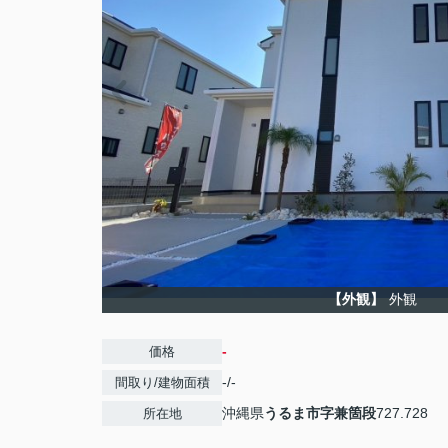
【外観】
外観
-
価格
-/-
間取り/建物面積
沖縄県
うるま市
字兼箇段
727.728
所在地