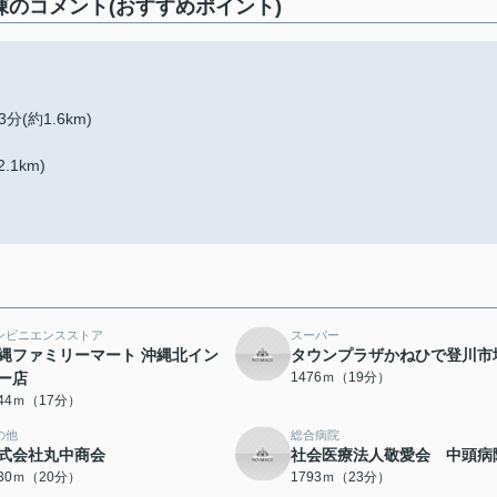
のコメント(おすすめポイント)
約1.6km)
1km)
ンビニエンスストア
スーパー
縄ファミリーマート 沖縄北イン
タウンプラザかねひで登川市
ー店
1476ｍ（19分）
344ｍ（17分）
の他
総合病院
式会社丸中商会
社会医療法人敬愛会 中頭病
530ｍ（20分）
1793ｍ（23分）