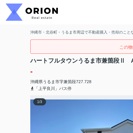
沖縄市・北谷町・うるま市周辺で不動産購入・売却のことなら
この物
ハートフルタウンうるま市兼箇段Ⅱ 
-
沖縄県
うるま市
字兼箇段
727.728
「上平良川」バス停
1
/
3