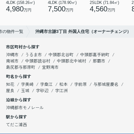
4LDK (158.26㎡)
4LDK (178.90㎡)
2SLDK (71.84㎡)
2
4,980
7,500
4,560
万円
万円
万円
市の物件一覧
沖縄市古謝3丁目 外国人住宅（オーナーチェンジ）
市区町村から探す
沖縄市
うるま市
中頭郡北谷町
中頭郡嘉手納町
南城市
中頭郡読谷村
中頭郡北中城村
那覇市
島尻郡与那原町
宜野湾市
町名から探す
知花
字美崎
字桑江
松本
字前原
与那城屋慶名
屋良
玉城
字砂辺
字江洲
沿線から探す
沖縄都市モノレール
駅から探す
てだこ浦西