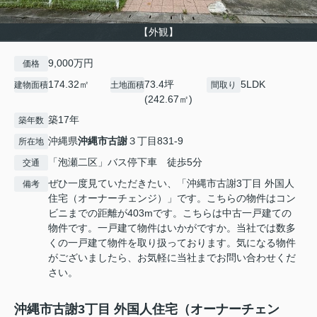
【外観】
9,000万円
価格
174.32㎡
73.4坪
5LDK
建物面積
土地面積
間取り
(242.67㎡)
築17年
築年数
沖縄県
沖縄市
古謝
３丁目831-9
所在地
「泡瀬二区」バス停下車 徒歩5分
交通
ぜひ一度見ていただきたい、「沖縄市古謝3丁目 外国人
備考
住宅（オーナーチェンジ）」です。こちらの物件はコン
ビニまでの距離が403mです。こちらは中古一戸建ての
物件です。一戸建て物件はいかがですか。当社では数多
くの一戸建て物件を取り扱っております。気になる物件
がございましたら、お気軽に当社までお問い合わせくだ
さい。
沖縄市古謝3丁目 外国人住宅（オーナーチェン