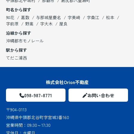
中頭郡北中城村
那覇市
島尻郡八重瀬町
町名から探す
知花
嘉数
与那城屋慶名
字美崎
字桑江
松本
字前原
野嵩
字大木
屋良
沿線から探す
沖縄都市モノレール
駅から探す
てだこ浦西
株式会社Orion不動産
098-987-8771
お問い合わせ
〒904-0113
沖縄県中頭郡北谷町字宮城3番160
営業時間：
09:30～17:30
定休日：
水曜日