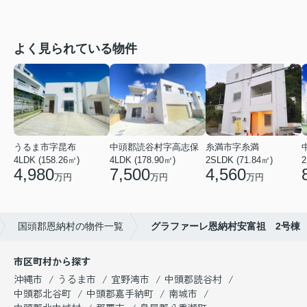
よく見られている物件
うるま市字昆布
中頭郡読谷村字高志保
糸満市字糸満
4LDK (158.26㎡)
4LDK (178.90㎡)
2SLDK (71.84㎡)
2
4,980
7,500
4,560
万円
万円
万円
国頭郡恩納村の物件一覧
グラファーレ恩納村安富祖 2号棟
市区町村から探す
沖縄市
うるま市
宜野湾市
中頭郡読谷村
中頭郡北谷町
中頭郡嘉手納町
南城市