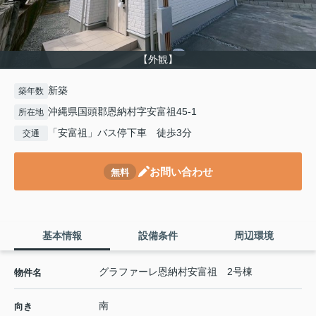
【外観】
新築
築年数
沖縄県国頭郡恩納村字安富祖45-1
所在地
「安富祖」バス停下車 徒歩3分
交通
お問い合わせ
無料
基本情報
設備条件
周辺環境
グラファーレ恩納村安富祖 2号棟
物件名
南
向き