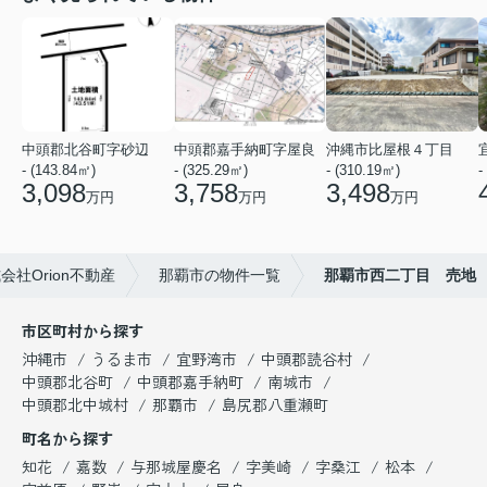
中頭郡北谷町字砂辺
中頭郡嘉手納町字屋良
沖縄市比屋根４丁目
- (143.84㎡)
- (325.29㎡)
- (310.19㎡)
-
3,098
3,758
3,498
万円
万円
万円
社Orion不動産
那覇市の物件一覧
那覇市西二丁目 売地
市区町村から探す
沖縄市
うるま市
宜野湾市
中頭郡読谷村
中頭郡北谷町
中頭郡嘉手納町
南城市
中頭郡北中城村
那覇市
島尻郡八重瀬町
町名から探す
知花
嘉数
与那城屋慶名
字美崎
字桑江
松本