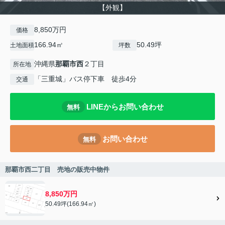
【外観】
8,850万円
価格
166.94㎡
50.49坪
土地面積
坪数
沖縄県
那覇市
西
２丁目
所在地
「三重城」バス停下車 徒歩4分
交通
LINEからお問い合わせ
無料
お問い合わせ
無料
那覇市西二丁目 売地の販売中物件
8,850万円
50.49坪(166.94㎡)