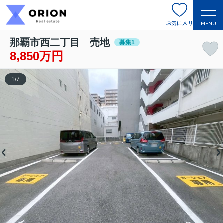
お気に入り
MENU
那覇市西二丁目 売地
募集1
8,850万円
1
/
7