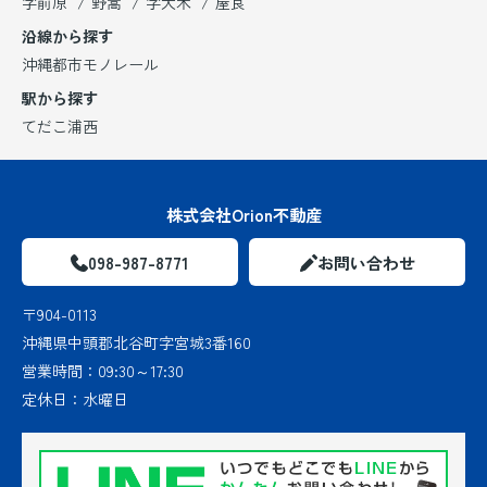
字前原
野嵩
字大木
屋良
沿線から探す
沖縄都市モノレール
駅から探す
てだこ浦西
株式会社Orion不動産
098-987-8771
お問い合わせ
〒904-0113
沖縄県中頭郡北谷町字宮城3番160
営業時間：
09:30～17:30
定休日：
水曜日