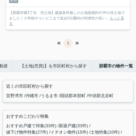
動画
【那覇市曙3丁目 売土地】建築条件無しの土地面積約47坪の売土地で
ました！小学校やコンビニまで徒歩5分圏内の利便性の良い...
もっと見
る
1
動産
【土地(売買)】を市区町村から探す
那覇市の物件一覧
近くの市区町村から探す
宜野湾市
沖縄市
うるま市
国頭郡本部町
中頭郡北谷町
おすすめこだわり特集
おすすめ戸建て特集(33件)
新築戸建(33件)
値下げ物件特集(27件)
イチオシ物件(15件)
土地特集(10件)