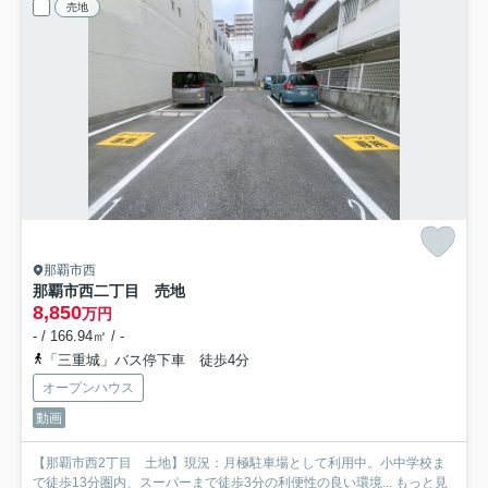
売地
那覇市西
那覇市西二丁目 売地
8,850
万円
- / 166.94㎡ / -
「三重城」バス停下車 徒歩4分
オープンハウス
動画
【那覇市西2丁目 土地】現況：月極駐車場として利用中。小中学校ま
で徒歩13分圏内、スーパーまで徒歩3分の利便性の良い環境...
もっと見