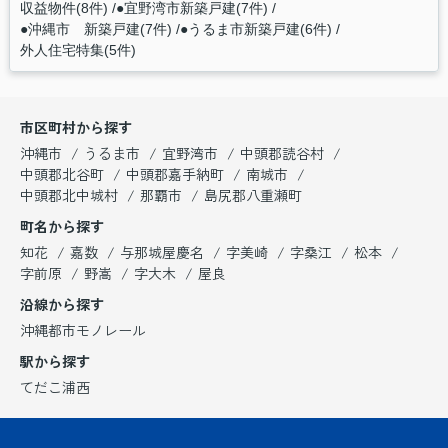
収益物件(8件)
●宜野湾市新築戸建(7件)
●沖縄市 新築戸建(7件)
●うるま市新築戸建(6件)
外人住宅特集(5件)
市区町村から探す
沖縄市
うるま市
宜野湾市
中頭郡読谷村
中頭郡北谷町
中頭郡嘉手納町
南城市
中頭郡北中城村
那覇市
島尻郡八重瀬町
町名から探す
知花
嘉数
与那城屋慶名
字美崎
字桑江
松本
字前原
野嵩
字大木
屋良
沿線から探す
沖縄都市モノレール
駅から探す
てだこ浦西