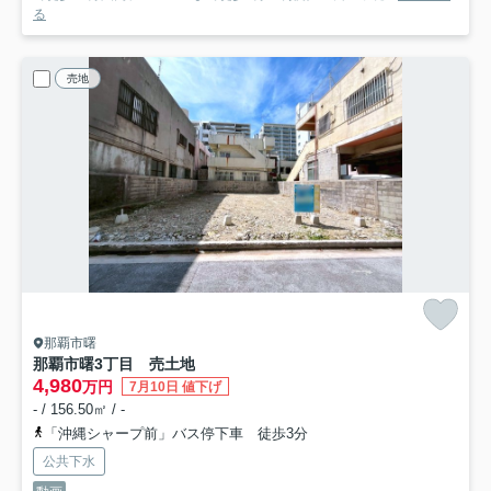
る
売地
那覇市曙
那覇市曙3丁目 売土地
4,980
万円
7月10日 値下げ
- / 156.50㎡ / -
「沖縄シャープ前」バス停下車 徒歩3分
公共下水