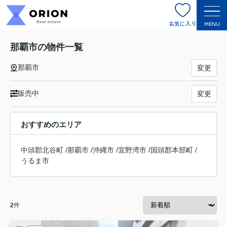
お気に入り
MENU
那覇市の物件一覧
那覇市
変更
販売中
変更
おすすめのエリア
中頭郡北谷町
/
那覇市
/
沖縄市
/
宜野湾市
/
国頭郡本部町
/
うるま市
2
件