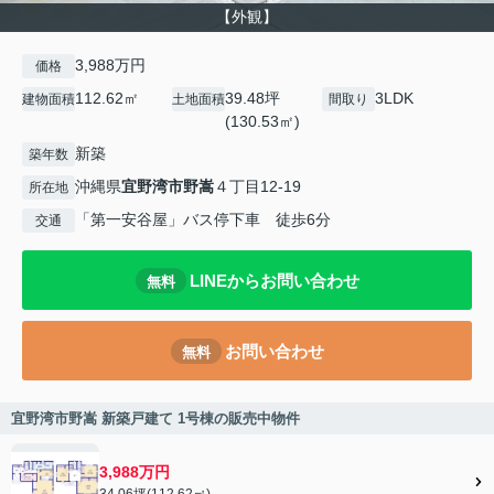
【外観】
3,988万円
価格
112.62㎡
39.48坪
3LDK
建物面積
土地面積
間取り
(130.53㎡)
新築
築年数
沖縄県
宜野湾市
野嵩
４丁目12-19
所在地
「第一安谷屋」バス停下車 徒歩6分
交通
LINEからお問い合わせ
無料
お問い合わせ
無料
宜野湾市野嵩 新築戸建て 1号棟の販売中物件
3,988万円
34.06坪(112.62㎡)