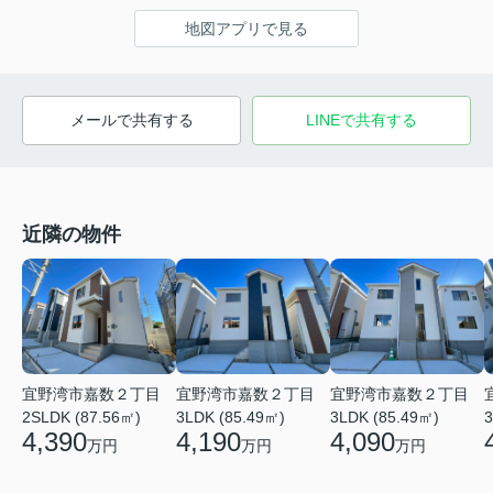
地図アプリで見る
メールで共有する
LINEで共有する
近隣の物件
宜野湾市嘉数２丁目
宜野湾市嘉数２丁目
宜野湾市嘉数２丁目
2SLDK (87.56㎡)
3LDK (85.49㎡)
3LDK (85.49㎡)
3
4,390
4,190
4,090
万円
万円
万円