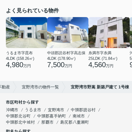
よく見られている物件
うるま市字昆布
中頭郡読谷村字高志保
糸満市字糸満
4LDK (158.26㎡)
4LDK (178.90㎡)
2SLDK (71.84㎡)
5
4,980
7,500
4,560
万円
万円
万円
不動産
宜野湾市の物件一覧
宜野湾市野嵩 新築戸建て 1号棟
市区町村から探す
沖縄市
うるま市
宜野湾市
中頭郡読谷村
中頭郡北谷町
中頭郡嘉手納町
南城市
中頭郡北中城村
那覇市
島尻郡八重瀬町
町名から探す