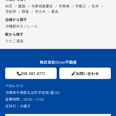
知花
嘉数
与那城屋慶名
字美崎
字桑江
松本
字前原
野嵩
字大木
屋良
沿線から探す
沖縄都市モノレール
駅から探す
てだこ浦西
株式会社Orion不動産
098-987-8771
お問い合わせ
〒904-0113
沖縄県中頭郡北谷町字宮城3番160
営業時間：
09:30～17:30
定休日：
水曜日