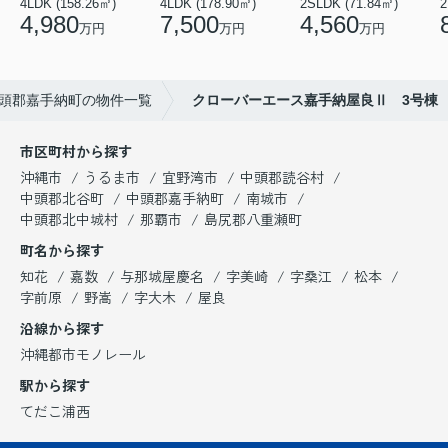
4LDK (158.26㎡)
4LDK (178.90㎡)
2SLDK (71.84㎡)
2
4,980
7,500
4,560
万円
万円
万円
頭郡嘉手納町の物件一覧
クローバーエース嘉手納屋良Ⅱ 3号棟
市区町村から探す
沖縄市
うるま市
宜野湾市
中頭郡読谷村
中頭郡北谷町
中頭郡嘉手納町
南城市
中頭郡北中城村
那覇市
島尻郡八重瀬町
町名から探す
知花
嘉数
与那城屋慶名
字美崎
字桑江
松本
字前原
野嵩
字大木
屋良
沿線から探す
沖縄都市モノレール
駅から探す
てだこ浦西