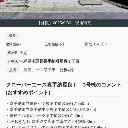
【外観】2025/9/30 現地写真
-
価格
-
-(-)
4LDK
建物面積
土地面積
間取り
予定
築年数
沖縄県
中頭郡嘉手納町
屋良
１丁目
所在地
「屋良」バス停下車 徒歩4分
交通
クローバーエース嘉手納屋良Ⅱ 3号棟のコメント
(おすすめポイント)
・嘉手納町立屋良小学校まで徒歩5分(約350m)
・嘉手納町立嘉手納中学校まで徒歩17分(約1.2km)
・屋良ふれあいパークまで徒歩1分(約80m)
・JAおきなわ 嘉手納支店まで車で約2分(約900m)
・サンエーＶ２１かでな食品館まで車で約5分(約1.4km)