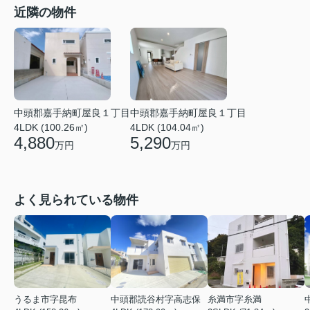
近隣の物件
中頭郡嘉手納町屋良１丁目
中頭郡嘉手納町屋良１丁目
4LDK (104.04㎡)
4LDK (100.26㎡)
5,290
4,880
万円
万円
よく見られている物件
うるま市字昆布
中頭郡読谷村字高志保
糸満市字糸満