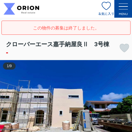
お気に入り
MENU
この物件の募集は終了しました。
クローバーエース嘉手納屋良Ⅱ 3号棟
-
1
/
9