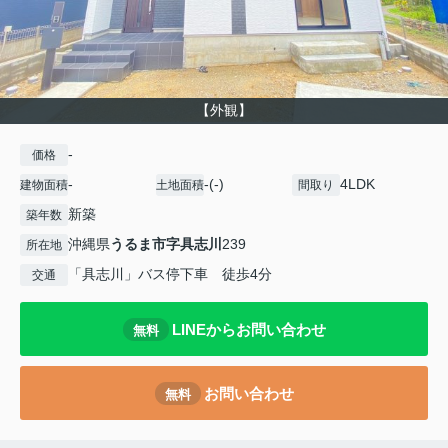
【外観】
-
価格
-
-(-)
4LDK
建物面積
土地面積
間取り
新築
築年数
沖縄県
うるま市
字具志川
239
所在地
「具志川」バス停下車 徒歩4分
交通
LINEからお問い合わせ
無料
お問い合わせ
無料