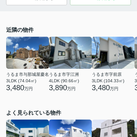
近隣の物件
うるま市与那城屋慶名
うるま市字江洲
うるま市字前原
3LDK (74.04㎡)
4LDK (90.66㎡)
3LDK (104.33㎡)
3
3,480
3,890
3,480
万円
万円
万円
よく見られている物件