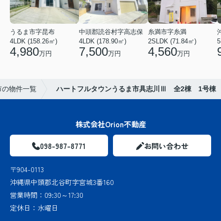
うるま市字昆布
中頭郡読谷村字高志保
糸満市字糸満
4LDK (158.26㎡)
4LDK (178.90㎡)
2SLDK (71.84㎡)
5
4,980
7,500
4,560
万円
万円
万円
市の物件一覧
ハートフルタウンうるま市具志川Ⅲ 全2棟 1号棟
株式会社Orion不動産
098-987-8771
お問い合わせ
〒904-0113
沖縄県中頭郡北谷町字宮城3番160
営業時間：
09:30～17:30
定休日：
水曜日