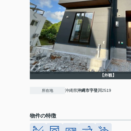
【外観】
沖縄県
沖縄市
字登川
2519
所在地
物件の特徴