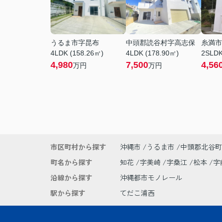
うるま市字昆布
中頭郡読谷村字高志保
糸満市
4LDK (158.26㎡)
4LDK (178.90㎡)
2SLDK
4,980
7,500
4,56
万円
万円
市区町村から探す
沖縄市
うるま市
中頭郡北谷町
町名から探す
知花
字美崎
字桑江
松本
字
沿線から探す
沖縄都市モノレール
駅から探す
てだこ浦西