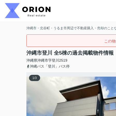
沖縄市・北谷町・うるま市周辺で不動産購入・売却のことなら
この物
沖縄市登川 全5棟の過去掲載物件情報
沖縄県
沖縄市
字登川
2519
沖縄バス「登川」バス停
1
/
3