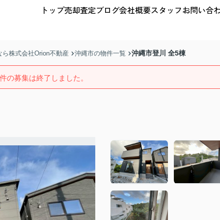
トップ
売却査定
ブログ
会社概要
スタッフ
お問い合
沖縄市登川 全5棟
株式会社Orion不動産
沖縄市の物件一覧
件の募集は終了しました。