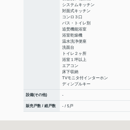
システムキッチン
対面式キッチン
コンロ３口
バス・トイレ別
追焚機能浴室
浴室乾燥機
温水洗浄便座
洗面台
トイレ２ヶ所
浴室１坪以上
エアコン
床下収納
TVモニタ付インターホン
ディンプルキー
設備(その他)
-
販売戸数 / 総戸数
- / 5戸