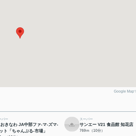
Google Ma
ーパー
スーパー
Aおきなわ JA中部ファ-マ-ズマ-
サンエー V21 食品館 知花店
ット「ちゃんぷる-市場」
769ｍ（10分）