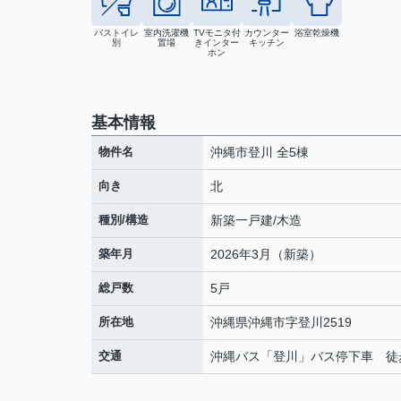
バストイレ
室内洗濯機
TVモニタ付
カウンター
浴室乾燥機
別
置場
きインター
キッチン
ホン
基本情報
物件名
沖縄市登川 全5棟
向き
北
種別/構造
新築一戸建/木造
築年月
2026年3月（新築）
総戸数
5戸
所在地
沖縄県
沖縄市
字登川
2519
交通
沖縄バス「登川」バス停下車 徒