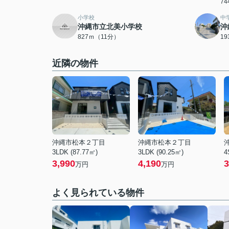
7
小学校
中
沖縄市立北美小学校
沖
827ｍ（11分）
1
近隣の物件
沖縄市松本２丁目
沖縄市松本２丁目
3LDK (87.77㎡)
3LDK (90.25㎡)
4
3,990
4,190
3
万円
万円
よく見られている物件