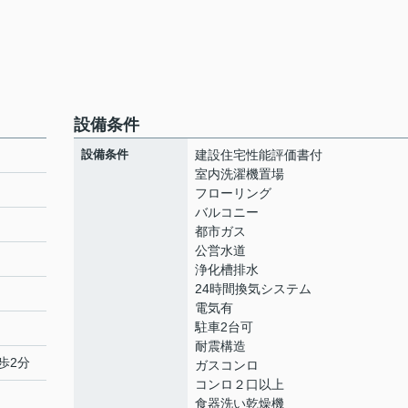
設備条件
設備条件
建設住宅性能評価書付
室内洗濯機置場
フローリング
バルコニー
都市ガス
公営水道
浄化槽排水
24時間換気システム
電気有
駐車2台可
耐震構造
歩2分
ガスコンロ
コンロ２口以上
食器洗い乾燥機