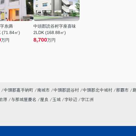
字糸満
中頭郡読谷村字座喜味
 (71.84㎡)
2LDK (168.88㎡)
0
8,700
万円
万円
中頭郡嘉手納町
南城市
中頭郡読谷村
中頭郡北中城村
那覇市
前原
与那城屋慶名
屋良
玉城
字砂辺
字江洲