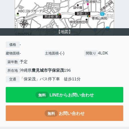
【地図】
-
価格
-
-(-)
4LDK
建物面積
土地面積
間取り
予定
築年数
沖縄県
豊見城市
字保栄茂
196
所在地
「保栄茂」バス停下車 徒歩11分
交通
LINEからお問い合わせ
無料
お問い合わせ
無料