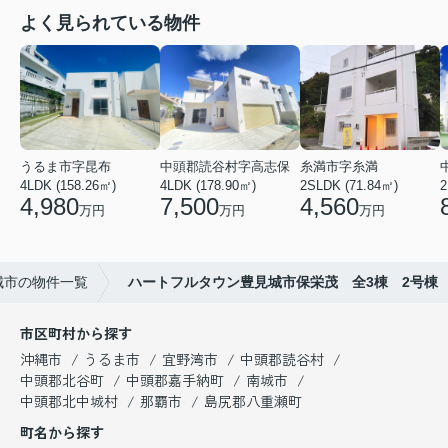
よく見られている物件
うるま市字昆布
中頭郡読谷村字高志保
糸満市字糸満
4LDK (158.26㎡)
4LDK (178.90㎡)
2SLDK (71.84㎡)
2
4,980
7,500
4,560
万円
万円
万円
城市の物件一覧
ハートフルタウン豊見城市保栄茂 全3棟 2号棟
市区町村から探す
沖縄市
うるま市
宜野湾市
中頭郡読谷村
中頭郡北谷町
中頭郡嘉手納町
南城市
中頭郡北中城村
那覇市
島尻郡八重瀬町
町名から探す