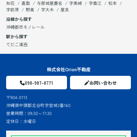
知花
嘉数
与那城屋慶名
字美崎
字桑江
松本
字前原
野嵩
字大木
屋良
沿線から探す
沖縄都市モノレール
駅から探す
てだこ浦西
株式会社Orion不動産
098-987-8771
お問い合わせ
〒904-0113
沖縄県中頭郡北谷町字宮城3番160
営業時間：
09:30～17:30
定休日：
水曜日