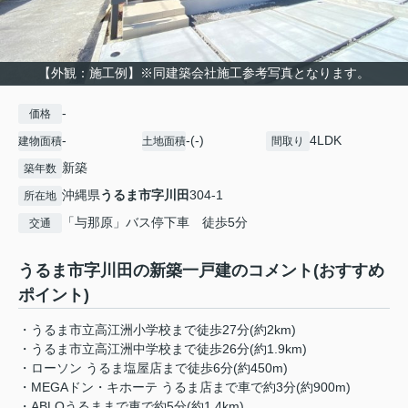
【外観：施工例】※同建築会社施工参考写真となります。
-
価格
-
-(-)
4LDK
建物面積
土地面積
間取り
新築
築年数
沖縄県
うるま市
字川田
304-1
所在地
「与那原」バス停下車 徒歩5分
交通
うるま市字川田の新築一戸建のコメント(おすすめ
ポイント)
・うるま市立高江洲小学校まで徒歩27分(約2km)
・うるま市立高江洲中学校まで徒歩26分(約1.9km)
・ローソン うるま塩屋店まで徒歩6分(約450m)
・MEGAドン・キホーテ うるま店まで車で約3分(約900m)
・ABLOうるままで車で約5分(約1.4km)