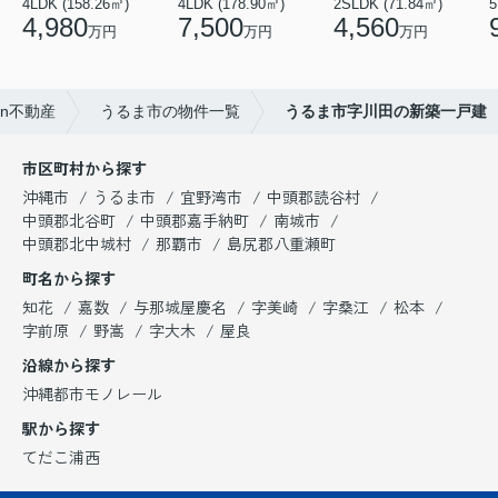
4LDK (158.26㎡)
4LDK (178.90㎡)
2SLDK (71.84㎡)
5
4,980
7,500
4,560
万円
万円
万円
n不動産
うるま市の物件一覧
うるま市字川田の新築一戸建
市区町村から探す
沖縄市
うるま市
宜野湾市
中頭郡読谷村
中頭郡北谷町
中頭郡嘉手納町
南城市
中頭郡北中城村
那覇市
島尻郡八重瀬町
町名から探す
知花
嘉数
与那城屋慶名
字美崎
字桑江
松本
字前原
野嵩
字大木
屋良
沿線から探す
沖縄都市モノレール
駅から探す
てだこ浦西