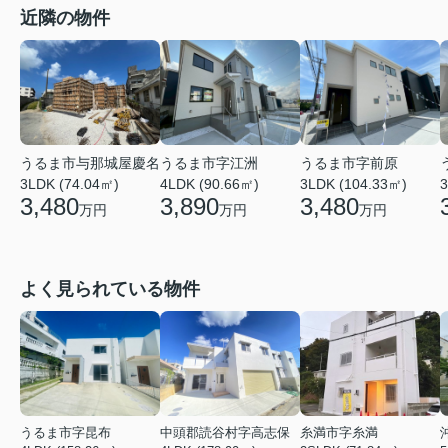
近隣の物件
うるま市与那城屋慶名
うるま市字江洲
うるま市字前原
3LDK (74.04㎡)
4LDK (90.66㎡)
3LDK (104.33㎡)
3
3,480
3,890
3,480
万円
万円
万円
よく見られている物件
うるま市字昆布
中頭郡読谷村字高志保
糸満市字糸満