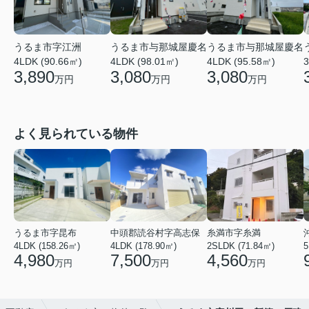
うるま市字江洲
うるま市与那城屋慶名
うるま市与那城屋慶名
4LDK (90.66㎡)
4LDK (98.01㎡)
4LDK (95.58㎡)
3
3,890
3,080
3,080
万円
万円
万円
よく見られている物件
うるま市字昆布
中頭郡読谷村字高志保
糸満市字糸満
4LDK (158.26㎡)
4LDK (178.90㎡)
2SLDK (71.84㎡)
5
4,980
7,500
4,560
万円
万円
万円