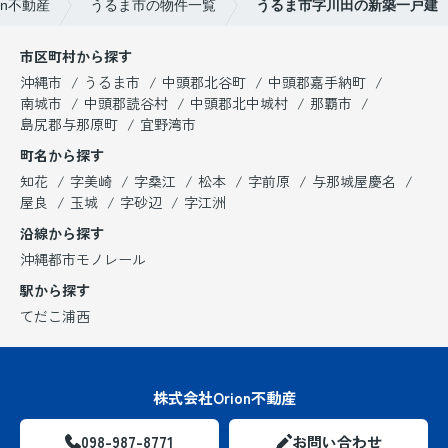
n不動産
うるま市の物件一覧
うるま市字川田の新築一戸建
市区町村から探す
沖縄市
うるま市
中頭郡北谷町
中頭郡嘉手納町
南城市
中頭郡読谷村
中頭郡北中城村
那覇市
島尻郡与那原町
宜野湾市
町名から探す
知花
字美崎
字桑江
松本
字前原
与那城屋慶名
屋良
玉城
字砂辺
字江洲
沿線から探す
沖縄都市モノレール
駅から探す
てだこ浦西
株式会社Orion不動産
098-987-8771
お問い合わせ