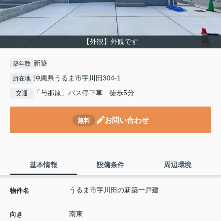
【外観】外観です
新築
築年数
沖縄県うるま市字川田304-1
所在地
「与那原」バス停下車 徒歩5分
交通
お問い合わせ
無料
基本情報
設備条件
周辺環境
うるま市字川田の新築一戸建
物件名
南東
向き