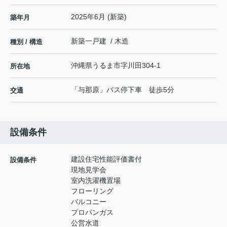
2025年6月 (新築)
築年月
新築一戸建 / 木造
種別 / 構造
沖縄県
うるま市
字川田
304-1
所在地
「与那原」バス停下車 徒歩5分
交通
設備条件
建設住宅性能評価書付
設備条件
現地見学会
室内洗濯機置場
フローリング
バルコニー
プロパンガス
公営水道