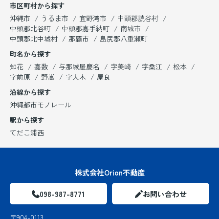
市区町村から探す
沖縄市
うるま市
宜野湾市
中頭郡読谷村
中頭郡北谷町
中頭郡嘉手納町
南城市
中頭郡北中城村
那覇市
島尻郡八重瀬町
町名から探す
知花
嘉数
与那城屋慶名
字美崎
字桑江
松本
字前原
野嵩
字大木
屋良
沿線から探す
沖縄都市モノレール
駅から探す
てだこ浦西
株式会社Orion不動産
098-987-8771
お問い合わせ
〒904-0113