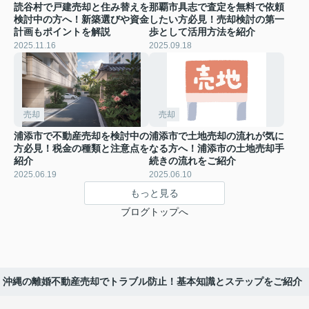
読谷村で戸建売却と住み替えを
那覇市具志で査定を無料で依頼
検討中の方へ！新築選びや資金
したい方必見！売却検討の第一
計画もポイントを解説
歩として活用方法を紹介
2025.11.16
2025.09.18
売却
売却
浦添市で不動産売却を検討中の
浦添市で土地売却の流れが気に
方必見！税金の種類と注意点を
なる方へ！浦添市の土地売却手
紹介
続きの流れをご紹介
2025.06.19
2025.06.10
もっと見る
ブログトップへ
沖縄の離婚不動産売却でトラブル防止！基本知識とステップをご紹介