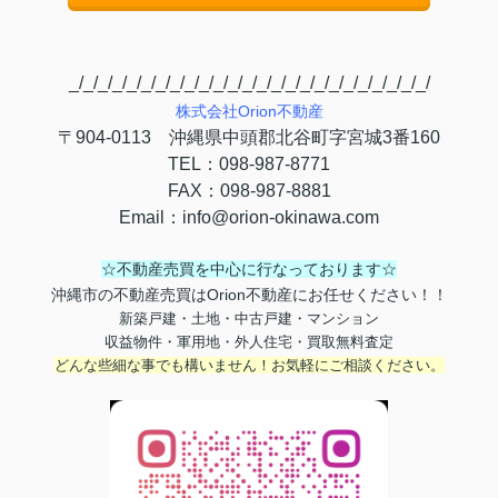
_/_/_/_/_/_/_/_/_/_/_/_/_/_/_/_/_/_/_/_/_/_/_/_/_/
株式会社
Orion
不動産
〒
904-0113
沖縄県中頭郡北谷町字宮城
3
番
160
TEL
：
098-987-8771
FAX
：
098-987-8881
Email
：
info@orion-okinawa.com
☆不動産売買を中心に行なっております☆
沖縄市の不動産売買はOrion不動産にお任せください！！
新築戸建・土地・中古戸建・マンション
収益物件・軍用地・外人住宅・買取無料査定
どんな些細な事でも構いません！お気軽にご相談ください。