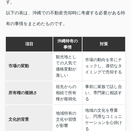
す。
以下の表は、沖縄での不動産売却時に考慮する必要がある特
有の事情をまとめたものです。
沖縄特有の
項目
対策
事情
観光地とし
市場の動向を常にチ
ての人気で
市場の変動
ェックし、適切なタ
価格変動が
イミングで売却する
激しい
祖先からの
事前に家族で話し合
所有権の複雑さ
相続で所有
い、専門家に相談す
権が複雑化
る
地域の文化を尊重
地域特有の
し、円滑なコミュニ
文化的背景
文化や習慣
ケーションを心掛け
が影響
る