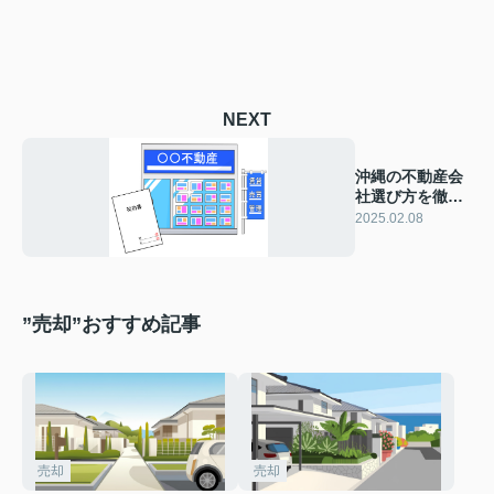
NEXT
沖縄の不動産会
社選び方を徹底
解説！信頼の秘
2025.02.08
訣とは？
”売却”おすすめ記事
売却
売却