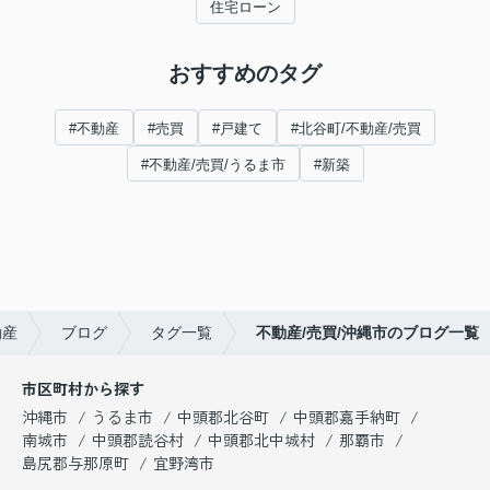
住宅ローン
おすすめのタグ
#不動産
#売買
#戸建て
#北谷町/不動産/売買
#不動産/売買/うるま市
#新築
動産
ブログ
タグ一覧
不動産/売買/沖縄市のブログ一覧
市区町村から探す
沖縄市
うるま市
中頭郡北谷町
中頭郡嘉手納町
南城市
中頭郡読谷村
中頭郡北中城村
那覇市
島尻郡与那原町
宜野湾市