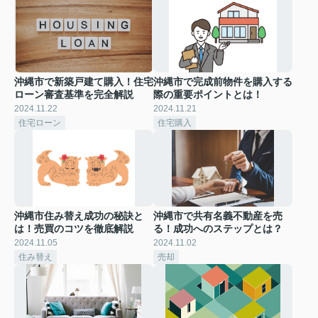
沖縄市で新築戸建て購入！住宅
沖縄市で完成前物件を購入する
ローン審査基準を完全解説
際の重要ポイントとは！
2024.11.22
2024.11.21
住宅ローン
住宅購入
沖縄市住み替え成功の秘訣と
沖縄市で共有名義不動産を売
は！売買のコツを徹底解説
る！成功へのステップとは？
2024.11.05
2024.11.02
住み替え
売却