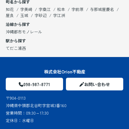
町名から探す
知花
字美崎
字桑江
松本
字前原
与那城屋慶名
屋良
玉城
字砂辺
字江洲
沿線から探す
沖縄都市モノレール
駅から探す
てだこ浦西
株式会社Orion不動産
098-987-8771
お問い合わせ
〒904-0113
沖縄県中頭郡北谷町字宮城3番160
営業時間：
09:30～17:30
定休日：
水曜日