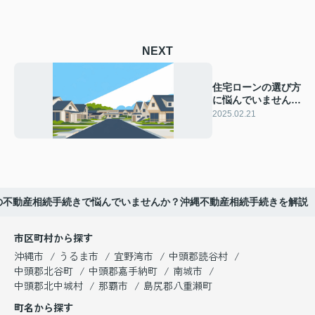
NEXT
住宅ローンの選び方
に悩んでいません
か？沖縄住宅ローン
2025.02.21
の種類を解説
の不動産相続手続きで悩んでいませんか？沖縄不動産相続手続きを解説
市区町村から探す
沖縄市
うるま市
宜野湾市
中頭郡読谷村
中頭郡北谷町
中頭郡嘉手納町
南城市
中頭郡北中城村
那覇市
島尻郡八重瀬町
町名から探す