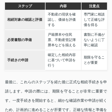
ステップ
内容
注意点
不動産の現状を確
専門家に相談
相続対象の確認と評価
認し、価値を評価
して正確な評
する
価を得る
戸籍謄本や住民
書類に不備が
必要書類の準備
票、不動産登記簿
ないように丁
謄本などを揃える
寧に確認
確定した相続内容
期限を守るこ
手続きの申請
に基づいて申請を
とが重要
行う
最後に、これらのステップを経た後に正式な相続手続きを申
請します。申請の際には、期限を守ることが非常に重要で
す。一度手続きを開始すると、細かな確認作業や申請が続く
ため、計画的に進めることが肝要です。正確な情報と準備を