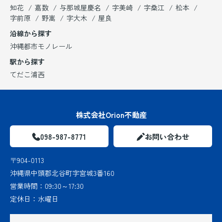
知花
嘉数
与那城屋慶名
字美崎
字桑江
松本
字前原
野嵩
字大木
屋良
沿線から探す
沖縄都市モノレール
駅から探す
てだこ浦西
株式会社Orion不動産
098-987-8771
お問い合わせ
〒904-0113
沖縄県中頭郡北谷町字宮城3番160
営業時間：
09:30～17:30
定休日：
水曜日