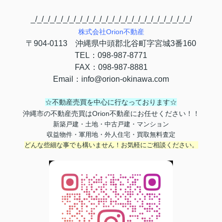
_/_/_/_/_/_/_/_/_/_/_/_/_/_/_/_/_/_/_/_/_/_/_/_/_/
株式会社
Orion
不動産
〒
904-0113
沖縄県中頭郡北谷町字宮城
3
番
160
TEL
：
098-987-8771
FAX
：
098-987-8881
Email
：
info@orion-okinawa.com
☆不動産売買を中心に行なっております☆
沖縄市の不動産売買はOrion不動産にお任せください！！
新築戸建・土地・中古戸建・マンション
収益物件・軍用地・外人住宅・買取無料査定
どんな些細な事でも構いません！お気軽にご相談ください。