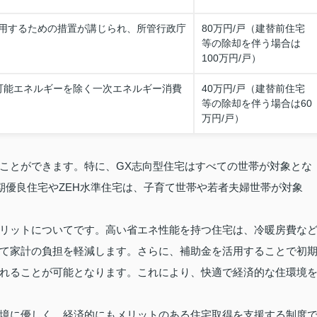
用するための措置が講じられ、所管行政庁
80万円/戸（建替前住宅
等の除却を伴う場合は
100万円/戸）
可能エネルギーを除く一次エネルギー消費
40万円/戸（建替前住宅
等の除却を伴う場合は60
万円/戸）
ことができます。特に、GX志向型住宅はすべての世帯が対象とな
期優良住宅やZEH水準住宅は、子育て世帯や若者夫婦世帯が対象
リットについてです。高い省エネ性能を持つ住宅は、冷暖房費な
て家計の負担を軽減します。さらに、補助金を活用することで初
れることが可能となります。これにより、快適で経済的な住環境
境に優しく、経済的にもメリットのある住宅取得を支援する制度