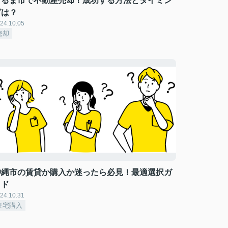
うるま市で不動産売却！成功する方法とタイミン
グは？
24.10.05
売却
沖縄市の賃貸か購入か迷ったら必見！最適選択ガ
イド
24.10.31
住宅購入