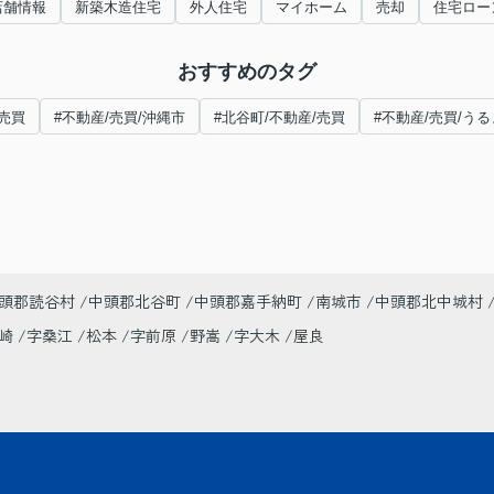
店舗情報
新築木造住宅
外人住宅
マイホーム
売却
住宅ロー
おすすめのタグ
#売買
#不動産/売買/沖縄市
#北谷町/不動産/売買
#不動産/売買/う
頭郡読谷村
中頭郡北谷町
中頭郡嘉手納町
南城市
中頭郡北中城村
美崎
字桑江
松本
字前原
野嵩
字大木
屋良