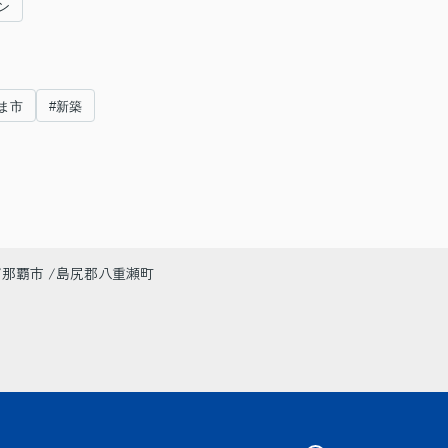
ン
るま市
#新築
那覇市
島尻郡八重瀬町