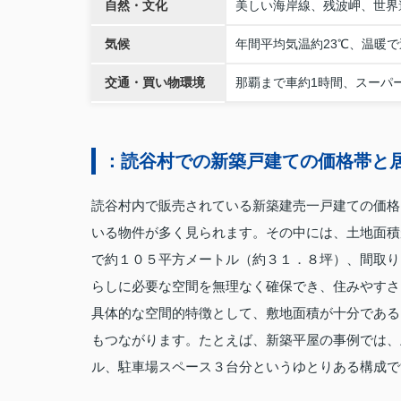
自然・文化
美しい海岸線、残波岬、世界
気候
年間平均気温約23℃、温暖
交通・買い物環境
那覇まで車約1時間、スーパ
：読谷村での新築戸建ての価格帯と
読谷村内で販売されている新築建売一戸建ての価格
いる物件が多く見られます。その中には、土地面積
で約１０５平方メートル（約３１．８坪）、間取り
らしに必要な空間を無理なく確保でき、住みやすさ
具体的な空間的特徴として、敷地面積が十分である
もつながります。たとえば、新築平屋の事例では、
ル、駐車場スペース３台分というゆとりある構成で