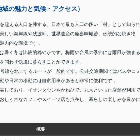
地域の魅力と気候・アクセス）
を超える人口を擁する、日本で最も人口の多い「村」として知ら
美しい海岸線や残波岬、世界遺産の座喜味城跡、伝統的な焼き物
魅力的な環境です 。
は暑く冬は比較的穏やかです。梅雨や台風の季節には雨風が強ま
を問わず快適に暮らすことができます 。
8号線を北上するルートが一般的です。公共交通機関ではバスやコ
動や日常の移動には自家用車があると非常に便利です 。
実しており、イオンタウンやかねひで、丸大といった店舗が利用
おしゃれなカフェやスイーツ店も点在し、暮らしの楽しみを豊か
概要