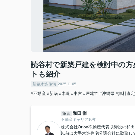
読谷村で新築戸建を検討中の方
トも紹介
新築木造住宅
2025.11.05
#不動産
#新築
#木造
#中古
#戸建て
#沖縄県
#無料査定
和田 衛
筆者
不動産キャリア10年
株式会社Orion不動産代表取締役の和
以前は大手木造住宅分譲会社に勤務し