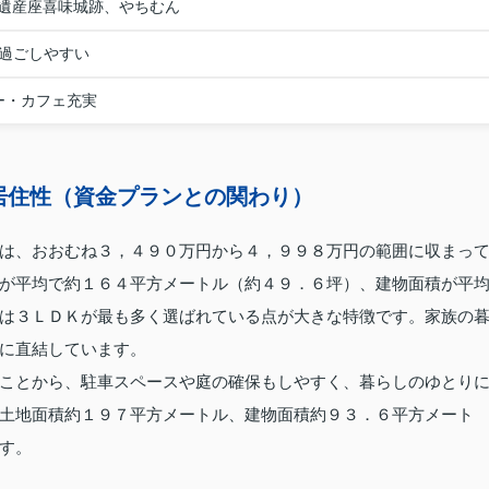
遺産座喜味城跡、やちむん
で過ごしやすい
ー・カフェ充実
居住性（資金プランとの関わり）
は、おおむね３，４９０万円から４，９９８万円の範囲に収まっ
が平均で約１６４平方メートル（約４９．６坪）、建物面積が平
は３ＬＤＫが最も多く選ばれている点が大きな特徴です。家族の
に直結しています。
ことから、駐車スペースや庭の確保もしやすく、暮らしのゆとり
土地面積約１９７平方メートル、建物面積約９３．６平方メート
す。