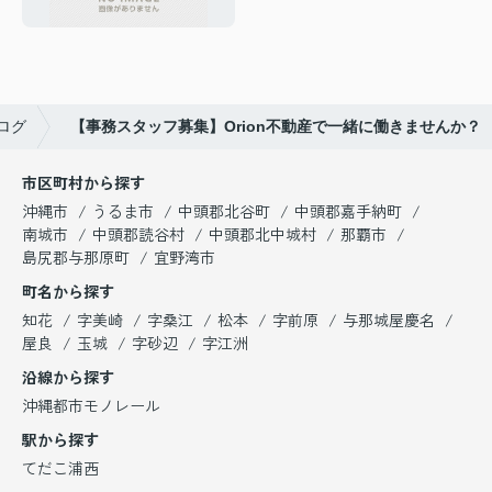
ログ
【事務スタッフ募集】Orion不動産で一緒に働きませんか？
市区町村から探す
沖縄市
うるま市
中頭郡北谷町
中頭郡嘉手納町
南城市
中頭郡読谷村
中頭郡北中城村
那覇市
島尻郡与那原町
宜野湾市
町名から探す
知花
字美崎
字桑江
松本
字前原
与那城屋慶名
屋良
玉城
字砂辺
字江洲
沿線から探す
沖縄都市モノレール
駅から探す
てだこ浦西