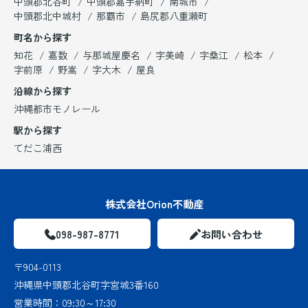
中頭郡北谷町
中頭郡嘉手納町
南城市
中頭郡北中城村
那覇市
島尻郡八重瀬町
町名から探す
知花
嘉数
与那城屋慶名
字美崎
字桑江
松本
字前原
野嵩
字大木
屋良
沿線から探す
沖縄都市モノレール
駅から探す
てだこ浦西
株式会社Orion不動産
098-987-8771
お問い合わせ
〒904-0113
沖縄県中頭郡北谷町字宮城3番160
営業時間：
09:30～17:30