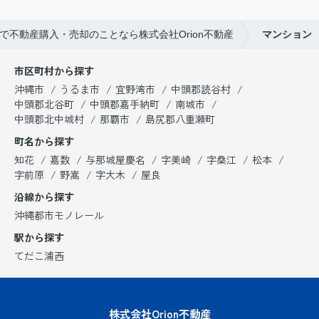
不動産購入・売却のことなら株式会社Orion不動産
マンション
市区町村から探す
沖縄市
うるま市
宜野湾市
中頭郡読谷村
中頭郡北谷町
中頭郡嘉手納町
南城市
中頭郡北中城村
那覇市
島尻郡八重瀬町
町名から探す
知花
嘉数
与那城屋慶名
字美崎
字桑江
松本
字前原
野嵩
字大木
屋良
沿線から探す
沖縄都市モノレール
駅から探す
てだこ浦西
株式会社Orion不動産