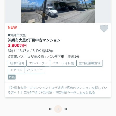
NEW
沖縄市大里
沖縄市大里2丁目中古マンション
3,800
万円
6階 / 113.47㎡ / 3LDK /築42年
東陽バス「コザ高校前」バス停下車 徒歩1分
駐車2台可
エレベーター
バス・トイレ別
室内洗濯機置場
エアコン
バルコニー
動画
【沖縄市大里中古マンション！コザ近辺で広めのマンションを探してい
る方へ！】 2024年頃に701号室・702号室を一体...
もっと見る
1