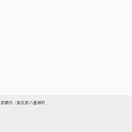
那覇市
島尻郡八重瀬町