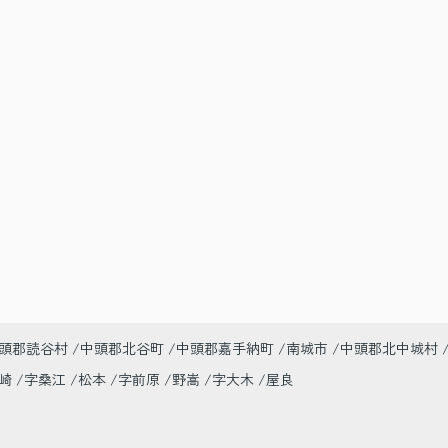
頭郡読谷村
中頭郡北谷町
中頭郡嘉手納町
南城市
中頭郡北中城村
美崎
字桑江
松本
字前原
野嵩
字大木
屋良