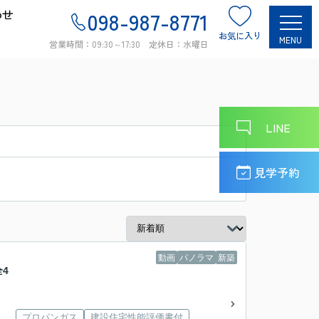
わせ
098-987-8771
お気に入り
MENU
営業時間：09:30～17:30 定休日：水曜日
LINE
見学予約
動画
パノラマ
新築
4
プロパンガス
建設住宅性能評価書付