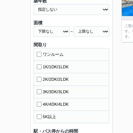
築年数
面積
ご覧いただきありが
～
す。
間取り
ワンルーム
1K/1DK/1LDK
2K/2DK/2LDK
3K/3DK/3LDK
4K/4DK/4LDK
5K以上
駅・バス停からの時間