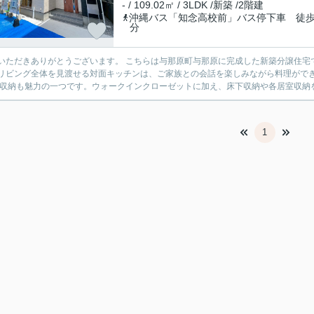
- / 109.02㎡ / 3LDK /新築 /2階建
沖縄バス「知念高校前」バス停下車 徒歩
分
とうございます。 こちらは与那原町与那原に完成した新築分譲住宅です。 まずおすすめしたいのは、18帖のゆとりあるLDKで
リビング全体を見渡せる対面キッチンは、ご家族との会話を楽しみながら料理がで
す。 収納も魅力の一つです。ウォークインクローゼットに加え、床下収納や各居室収納
1