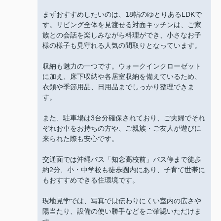
まずおすすめしたいのは、18帖のゆとりあるLDKで
す。リビング全体を見渡せる対面キッチンは、ご家
族との会話を楽しみながら料理ができ、小さなお子
様の様子も見守れる人気の間取りとなっています。
収納も魅力の一つです。ウォークインクローゼット
に加え、床下収納や各居室収納を備えているため、
衣類や季節用品、日用品までしっかり整理できま
す。
また、駐車場は3台分確保されており、ご夫婦でそれ
ぞれお車をお持ちの方や、ご親族・ご友人が遊びに
来られた際も安心です。
交通面では沖縄バス「知念高校前」バス停まで徒歩
約2分、小・中学校も徒歩圏内にあり、子育て世帯に
もおすすめできる住環境です。
現地見学では、写真では伝わりにくい室内の広さや
陽当たり、設備の使い勝手などをご確認いただけま