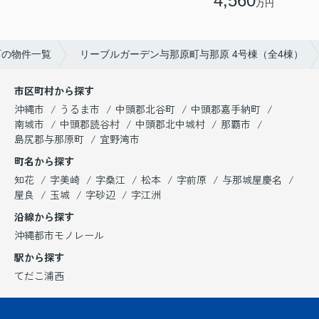
4,560
万円
町の物件一覧
リーブルガーデン与那原町与那原 4号棟（全4棟）
市区町村から探す
沖縄市
うるま市
中頭郡北谷町
中頭郡嘉手納町
南城市
中頭郡読谷村
中頭郡北中城村
那覇市
島尻郡与那原町
宜野湾市
町名から探す
知花
字美崎
字桑江
松本
字前原
与那城屋慶名
屋良
玉城
字砂辺
字江洲
沿線から探す
沖縄都市モノレール
駅から探す
てだこ浦西