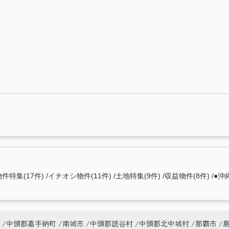
件特集(17件)
イチオシ物件(11件)
土地特集(9件)
収益物件(8件)
●沖
中頭郡嘉手納町
南城市
中頭郡読谷村
中頭郡北中城村
那覇市