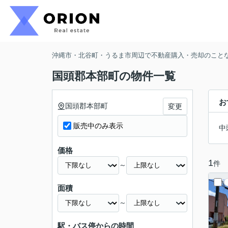
沖縄市・北谷町・うるま市周辺で不動産購入・売却のことなら
国頭郡本部町の物件一覧
お
国頭郡本部町
変更
販売中のみ表示
中
価格
1
件
～
面積
～
駅・バス停からの時間