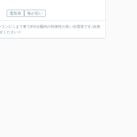
電気有
海が近い
やコンビニまで車で約5分圏内の利便性の良い住環境です♪自然
わせください☆