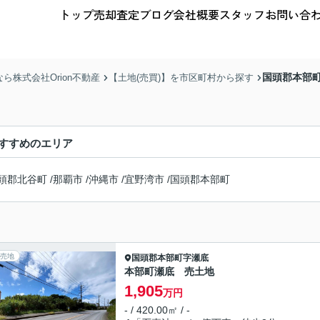
トップ
売却査定
ブログ
会社概要
スタッフ
お問い合
国頭郡本部
株式会社Orion不動産
【土地(売買)】を市区町村から探す
すすめのエリア
頭郡北谷町
/
那覇市
/
沖縄市
/
宜野湾市
/
国頭郡本部町
売地
国頭郡本部町
字瀬底
本部町瀬底 売土地
1,905
万円
- / 420.00㎡ / -