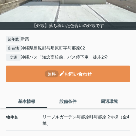
【外観】落ち着いた色合いの外観です
新築
築年数
沖縄県島尻郡与那原町字与那原62
所在地
沖縄バス「知念高校前」バス停下車 徒歩2分
交通
お問い合わせ
無料
基本情報
設備条件
周辺環境
リーブルガーデン与那原町与那原 2号棟（全4
物件名
棟）