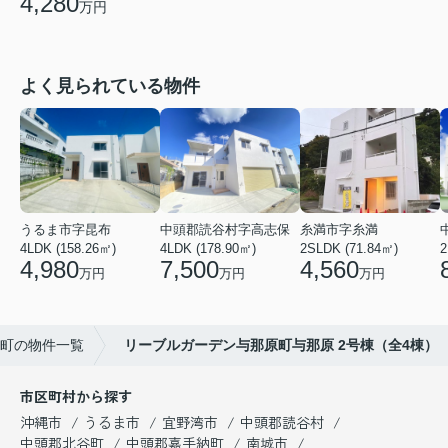
4,280
万円
よく見られている物件
うるま市字昆布
中頭郡読谷村字高志保
糸満市字糸満
4LDK (158.26㎡)
4LDK (178.90㎡)
2SLDK (71.84㎡)
2
4,980
7,500
4,560
万円
万円
万円
町の物件一覧
リーブルガーデン与那原町与那原 2号棟（全4棟）
市区町村から探す
沖縄市
うるま市
宜野湾市
中頭郡読谷村
中頭郡北谷町
中頭郡嘉手納町
南城市