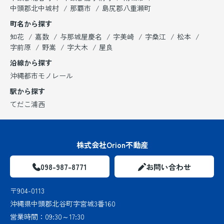
中頭郡北中城村
那覇市
島尻郡八重瀬町
町名から探す
知花
嘉数
与那城屋慶名
字美崎
字桑江
松本
字前原
野嵩
字大木
屋良
沿線から探す
沖縄都市モノレール
駅から探す
てだこ浦西
株式会社Orion不動産
098-987-8771
お問い合わせ
〒904-0113
沖縄県中頭郡北谷町字宮城3番160
営業時間：
09:30～17:30