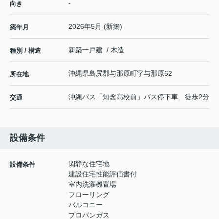
-
向き
2026年5月 (新築)
築年月
新築一戸建 / 木造
種別 / 構造
沖縄県
島尻郡与那原町
字与那原
62
所在地
沖縄バス「知念高校前」バス停下車 徒歩2分
交通
設備条件
閑静な住宅地
設備条件
建設住宅性能評価書付
室内洗濯機置場
フローリング
バルコニー
プロパンガス