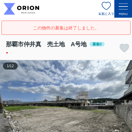
お気に入り
MENU
この物件の募集は終了しました。
那覇市仲井真 売土地 A号地
募集0
-
1
/
12