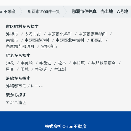
on不動産
那覇市の物件一覧
那覇市仲井真 売土地 A号地
市区町村から探す
沖縄市
うるま市
中頭郡北谷町
中頭郡嘉手納町
南城市
中頭郡読谷村
中頭郡北中城村
那覇市
島尻郡与那原町
宜野湾市
町名から探す
知花
字美崎
字桑江
松本
字前原
与那城屋慶名
屋良
玉城
字砂辺
字江洲
沿線から探す
沖縄都市モノレール
駅から探す
てだこ浦西
株式会社Orion不動産