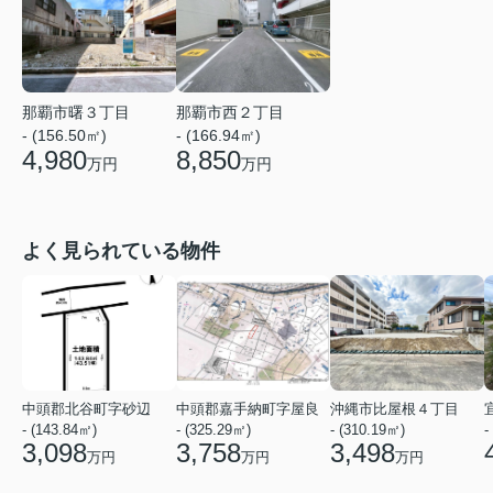
那覇市曙３丁目
那覇市西２丁目
- (156.50㎡)
- (166.94㎡)
4,980
8,850
万円
万円
よく見られている物件
中頭郡北谷町字砂辺
中頭郡嘉手納町字屋良
沖縄市比屋根４丁目
- (143.84㎡)
- (325.29㎡)
- (310.19㎡)
-
3,098
3,758
3,498
万円
万円
万円