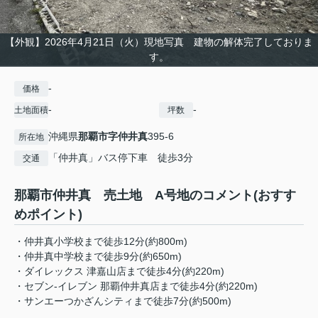
【外観】2026年4月21日（火）現地写真 建物の解体完了しておりま
す。
-
価格
-
-
土地面積
坪数
沖縄県
那覇市
字仲井真
395-6
所在地
「仲井真」バス停下車 徒歩3分
交通
那覇市仲井真 売土地 A号地のコメント(おすす
めポイント)
・仲井真小学校まで徒歩12分(約800m)
・仲井真中学校まで徒歩9分(約650m)
・ダイレックス 津嘉山店まで徒歩4分(約220m)
・セブン-イレブン 那覇仲井真店まで徒歩4分(約220m)
・サンエーつかざんシティまで徒歩7分(約500m)