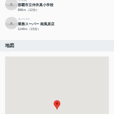
小学校
那覇市立仲井真小学校
896ｍ（12分）
スーパー
業務スーパー 南風原店
1149ｍ（15分）
地図