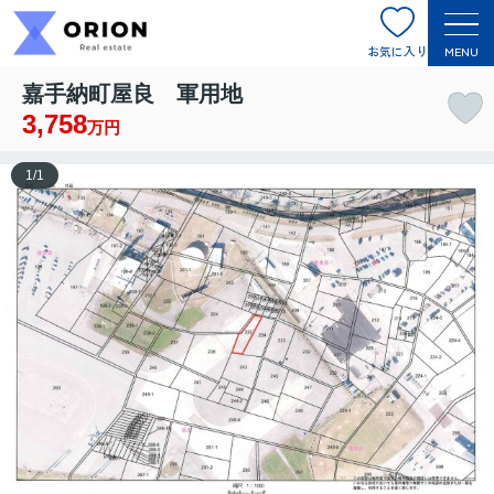
お気に入り
MENU
嘉手納町屋良 軍用地
3,758
万円
1
/
1