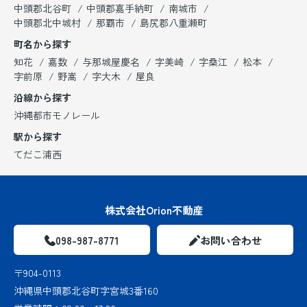
中頭郡北谷町
中頭郡嘉手納町
南城市
中頭郡北中城村
那覇市
島尻郡八重瀬町
町名から探す
知花
嘉数
与那城屋慶名
字美崎
字桑江
松本
字前原
野嵩
字大木
屋良
沿線から探す
沖縄都市モノレール
駅から探す
てだこ浦西
株式会社Orion不動産
098-987-8771
お問い合わせ
〒904-0113
沖縄県中頭郡北谷町字宮城3番160