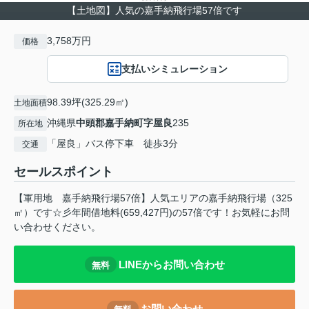
【土地図】人気の嘉手納飛行場57倍です
3,758万円
価格
支払いシミュレーション
98.39坪(325.29㎡)
土地面積
沖縄県
中頭郡嘉手納町
字屋良
235
所在地
「屋良」バス停下車 徒歩3分
交通
セールスポイント
【軍用地 嘉手納飛行場57倍】人気エリアの嘉手納飛行場（325
㎡）です☆彡年間借地料(659,427円)の57倍です！お気軽にお問
い合わせください。
LINEからお問い合わせ
無料
お問い合わせ