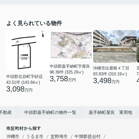
よく見られている物件
中頭郡嘉手納町字屋良
沖縄市比屋根４丁目
98.39坪 (325.29㎡)
93.83坪 (310.19㎡)
7
中頭郡北谷町字砂辺
3,758
3,498
万円
万円
43.51坪 (143.84㎡)
3,098
万円
不動産
中頭郡嘉手納町の物件一覧
嘉手納町屋良 軍用地
市区町村から探す
沖縄市
うるま市
宜野湾市
中頭郡読谷村