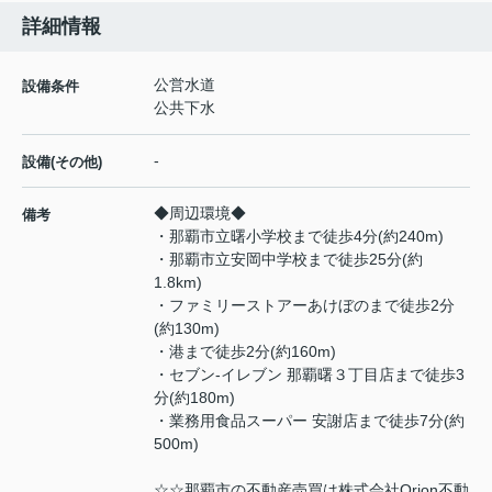
詳細情報
公営水道
設備条件
公共下水
-
設備(その他)
◆周辺環境◆
備考
・那覇市立曙小学校まで徒歩4分(約240m)
・那覇市立安岡中学校まで徒歩25分(約
1.8km)
・ファミリーストアーあけぼのまで徒歩2分
(約130m)
・港まで徒歩2分(約160m)
・セブン-イレブン 那覇曙３丁目店まで徒歩3
分(約180m)
・業務用食品スーパー 安謝店まで徒歩7分(約
500m)
☆☆那覇市の不動産売買は株式会社Orion不動