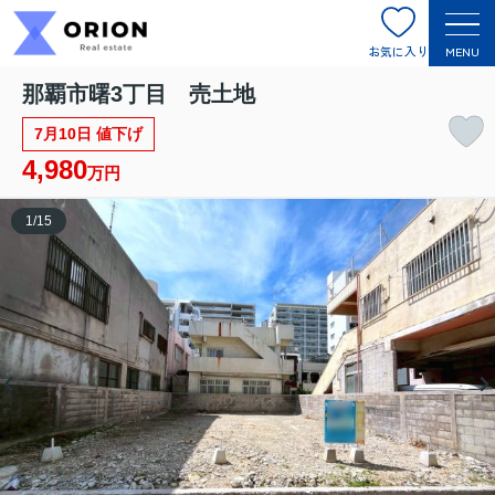
お気に入り
MENU
那覇市曙3丁目 売土地
7月10日 値下げ
4,980
万円
1
/
15