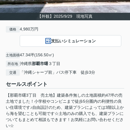
【外観】2025/9/29 現地写真
4,980万円
価格
支払いシミュレーション
47.34坪(156.50㎡)
土地面積
沖縄県
那覇市
曙
３丁目
所在地
「沖縄シャープ前」バス停下車 徒歩3分
交通
セールスポイント
【那覇市曙3丁目 売土地】建築条件無しの土地面積約47坪の売
土地でました！小学校やコンビニまで徒歩5分圏内の利便性の良
い住環境です♪自由設計のため、建築プランによっては3階以上か
ら海を望むことも可能です☆土地のみの購入でも、建築プランに
ついてもまとめて相談もできます！お気軽にお問い合わせくださ
い☆