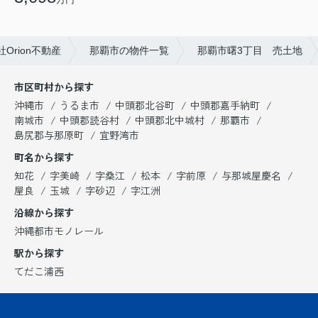
rion不動産
那覇市の物件一覧
那覇市曙3丁目 売土地
市区町村から探す
沖縄市
うるま市
中頭郡北谷町
中頭郡嘉手納町
南城市
中頭郡読谷村
中頭郡北中城村
那覇市
島尻郡与那原町
宜野湾市
町名から探す
知花
字美崎
字桑江
松本
字前原
与那城屋慶名
屋良
玉城
字砂辺
字江洲
沿線から探す
沖縄都市モノレール
駅から探す
てだこ浦西