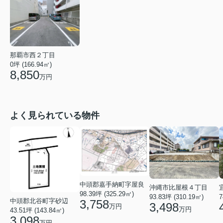
那覇市西２丁目
0坪 (166.94㎡)
8,850
万円
よく見られている物件
中頭郡嘉手納町字屋良
沖縄市比屋根４丁目
98.39坪 (325.29㎡)
93.83坪 (310.19㎡)
7
中頭郡北谷町字砂辺
3,758
3,498
万円
万円
43.51坪 (143.84㎡)
3,098
万円