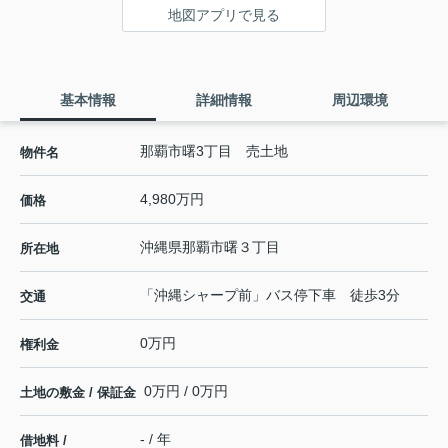
地図アプリで見る
基本情報
詳細情報
周辺環境
那覇市曙3丁目 売土地
物件名
4,980万円
価格
沖縄県
那覇市
曙
３丁目
所在地
「沖縄シャープ前」バス停下車 徒歩3分
交通
0万円
権利金
0万円 / 0万円
土地の敷金 / 保証金
- / 年
借地料 /