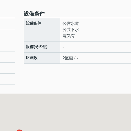
設備条件
設備条件
公営水道
公共下水
電気有
設備(その他)
-
区画数
2区画 / -