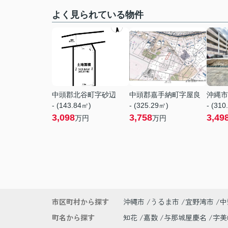
よく見られている物件
中頭郡北谷町字砂辺
中頭郡嘉手納町字屋良
沖縄市
- (143.84㎡)
- (325.29㎡)
- (310
3,098
3,758
3,49
万円
万円
市区町村から探す
沖縄市
うるま市
宜野湾市
中
町名から探す
知花
嘉数
与那城屋慶名
字