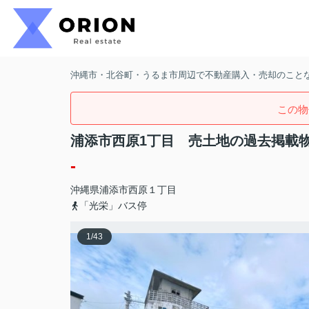
沖縄市・北谷町・うるま市周辺で不動産購入・売却のことなら
この物
浦添市西原1丁目 売土地の過去掲載
-
沖縄県
浦添市
西原
１丁目
「光栄」バス停
1
/
43