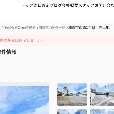
トップ
売却査定
ブログ
会社概要
スタッフ
お問い合
浦添市西原1丁目 売土地
株式会社Orion不動産
浦添市の物件一覧
件の募集は終了しました。
物件情報