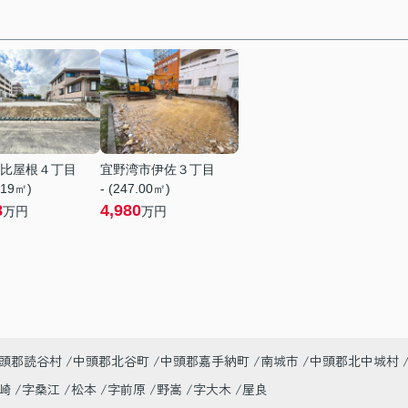
比屋根４丁目
宜野湾市伊佐３丁目
.19㎡)
- (247.00㎡)
8
4,980
万円
万円
頭郡読谷村
中頭郡北谷町
中頭郡嘉手納町
南城市
中頭郡北中城村
美崎
字桑江
松本
字前原
野嵩
字大木
屋良