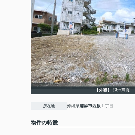
【外観】
現地写真
沖縄県
浦添市
西原
１丁目
所在地
物件の特徴