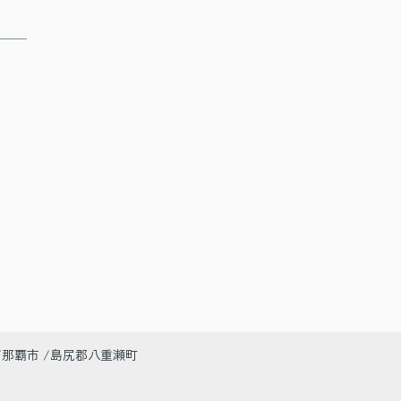
那覇市
島尻郡八重瀬町