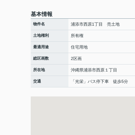
基本情報
物件名
浦添市西原1丁目 売土地
土地権利
所有権
最適用途
住宅用地
総区画数
2区画
所在地
沖縄県
浦添市
西原
１丁目
交通
「光栄」バス停下車 徒歩5分