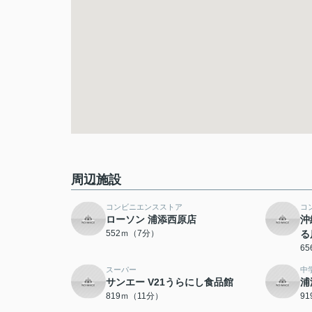
周辺施設
コンビニエンスストア
コ
ローソン 浦添西原店
沖
552ｍ（7分）
る
6
スーパー
中
サンエー V21うらにし食品館
浦
819ｍ（11分）
9