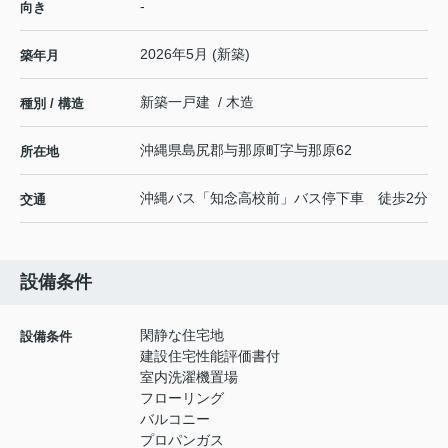
-
向き
2026年5月 (新築)
築年月
新築一戸建 / 木造
種別 / 構造
沖縄県
島尻郡与那原町
字与那原
62
所在地
沖縄バス「知念高校前」バス停下車 徒歩2分
交通
設備条件
閑静な住宅地
設備条件
建設住宅性能評価書付
室内洗濯機置場
フローリング
バルコニー
プロパンガス