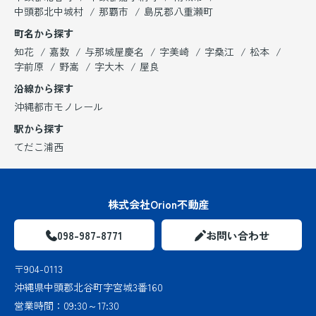
中頭郡北中城村
那覇市
島尻郡八重瀬町
町名から探す
知花
嘉数
与那城屋慶名
字美崎
字桑江
松本
字前原
野嵩
字大木
屋良
沿線から探す
沖縄都市モノレール
駅から探す
てだこ浦西
株式会社Orion不動産
098-987-8771
お問い合わせ
〒904-0113
沖縄県中頭郡北谷町字宮城3番160
営業時間：
09:30～17:30