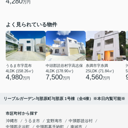
4,280
万円
よく見られている物件
うるま市字昆布
中頭郡読谷村字高志保
糸満市字糸満
4LDK (158.26㎡)
4LDK (178.90㎡)
2SLDK (71.84㎡)
5
4,980
7,500
4,560
万円
万円
万円
リーブルガーデン与那原町与那原 1号棟（全4棟）※本日内覧可能※
市区町村から探す
沖縄市
うるま市
宜野湾市
中頭郡読谷村
中頭郡北谷町
中頭郡嘉手納町
南城市