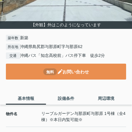
【外観】外はこのようになっています
新築
築年数
沖縄県島尻郡与那原町字与那原62
所在地
沖縄バス「知念高校前」バス停下車 徒歩2分
交通
お問い合わせ
無料
基本情報
設備条件
周辺環境
リーブルガーデン与那原町与那原 1号棟（全4
物件名
棟）※本日内覧可能※