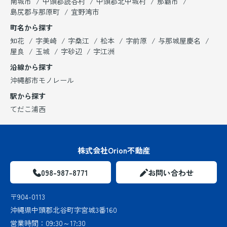
南城市
中頭郡読谷村
中頭郡北中城村
那覇市
島尻郡与那原町
宜野湾市
町名から探す
知花
字美崎
字桑江
松本
字前原
与那城屋慶名
屋良
玉城
字砂辺
字江洲
沿線から探す
沖縄都市モノレール
駅から探す
てだこ浦西
株式会社Orion不動産
098-987-8771
お問い合わせ
〒904-0113
沖縄県中頭郡北谷町字宮城3番160
営業時間：
09:30～17:30