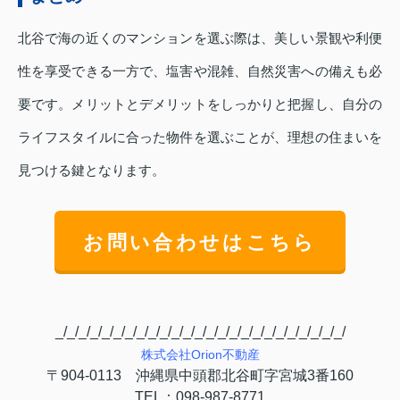
北谷で海の近くのマンションを選ぶ際は、美しい景観や利便
性を享受できる一方で、塩害や混雑、自然災害への備えも必
要です。メリットとデメリットをしっかりと把握し、自分の
ライフスタイルに合った物件を選ぶことが、理想の住まいを
見つける鍵となります。
お問い合わせはこちら
_/_/_/_/_/_/_/_/_/_/_/_/_/_/_/_/_/_/_/_/_/_/_/_/_/
株式会社
Orion
不動産
〒
904-0113
沖縄県中頭郡北谷町字宮城
3
番
160
TEL
：
098-987-8771