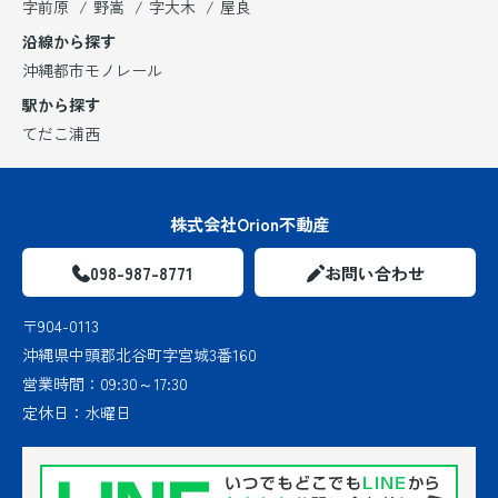
字前原
野嵩
字大木
屋良
沿線から探す
沖縄都市モノレール
駅から探す
てだこ浦西
株式会社Orion不動産
098-987-8771
お問い合わせ
〒904-0113
沖縄県中頭郡北谷町字宮城3番160
営業時間：
09:30～17:30
定休日：
水曜日