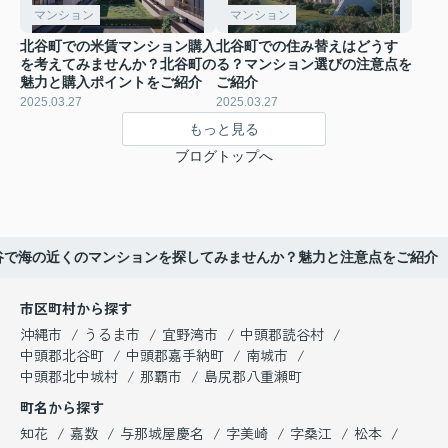
マンション
マンション
北谷町での米賃マンション購入
北谷町での住み替えはどうす
を考えてみませんか？北谷町の
る？マンション選びの注意点を
魅力と購入ポイントをご紹介
ご紹介
2025.03.27
2025.03.27
もっと見る
ブログトップへ
谷で海の近くのマンションを探してみませんか？魅力と注意点をご紹介
市区町村から探す
沖縄市
うるま市
宜野湾市
中頭郡読谷村
中頭郡北谷町
中頭郡嘉手納町
南城市
中頭郡北中城村
那覇市
島尻郡八重瀬町
町名から探す
知花
嘉数
与那城屋慶名
字美崎
字桑江
松本