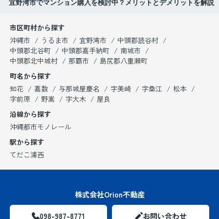
宜野湾市でマンション購入を検討中？メリットとデメリットを解説
市区町村から探す
沖縄市
うるま市
宜野湾市
中頭郡読谷村
中頭郡北谷町
中頭郡嘉手納町
南城市
中頭郡北中城村
那覇市
島尻郡八重瀬町
町名から探す
知花
嘉数
与那城屋慶名
字美崎
字桑江
松本
字前原
野嵩
字大木
屋良
沿線から探す
沖縄都市モノレール
駅から探す
てだこ浦西
株式会社Orion不動産
098-987-8771
お問い合わせ