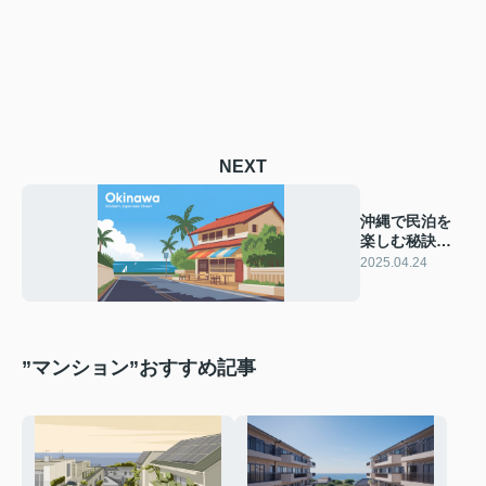
NEXT
沖縄で民泊を
楽しむ秘訣と
は？人気エリ
2025.04.24
アを解説
”マンション”おすすめ記事