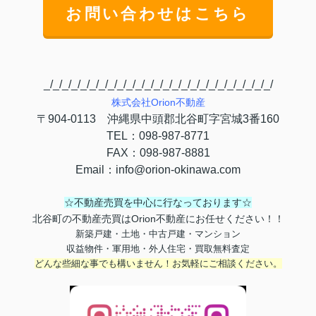
お問い合わせはこちら
_/_/_/_/_/_/_/_/_/_/_/_/_/_/_/_/_/_/_/_/_/_/_/_/_/
株式会社
Orion
不動産
〒
904-0113
沖縄県中頭郡北谷町字宮城
3
番
160
TEL
：
098-987-8771
FAX
：
098-987-8881
Email
：
info@orion-okinawa.com
☆不動産売買を中心に行なっております☆
北谷町の不動産売買はOrion不動産にお任せください！！
新築戸建・土地・中古戸建・マンション
収益物件・軍用地・外人住宅・買取無料査定
どんな些細な事でも構いません！お気軽にご相談ください。