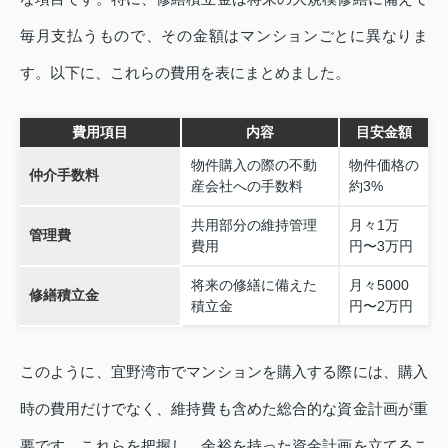
毎月支払うもので、その金額はマンションごとに異なりま
す。以下に、これらの費用を表にまとめました。
費用項目
内容
目安金額
物件購入の際の不動
物件価格の
仲介手数料
産会社への手数料
約3%
共用部分の維持管理
月々1万
管理費
費用
円〜3万円
将来の修繕に備えた
月々5000
修繕積立金
積立金
円〜2万円
このように、宜野湾市でマンションを購入する際には、購入
時の費用だけでなく、維持費も含めた総合的な資金計画が重
要です。これらを把握し、余裕を持った資金計画を立てるこ