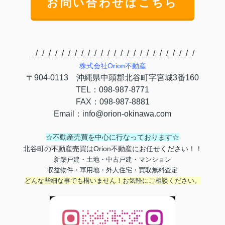
お問い合わせはこちら
_/_/_/_/_/_/_/_/_/_/_/_/_/_/_/_/_/_/_/_/_/_/_/_/_/
株式会社
Orion
不動産
〒
904-0113
沖縄県中頭郡北谷町字宮城
3
番
160
TEL
：
098-987-8771
FAX
：
098-987-8881
Email
：
info@orion-okinawa.com
☆不動産売買を中心に行なっております☆
北谷町の不動産売買はOrion不動産にお任せください！！
新築戸建・土地・中古戸建・マンション
収益物件・軍用地・外人住宅・買取無料査定
どんな些細な事でも構いません！お気軽にご相談ください。