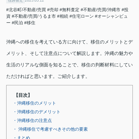
住み替え
2025.05.12
#北谷町/不動産/売買
#売却
#無料査定
#不動産/売買/沖縄市
#投
資
#不動産/売買/うるま市
#相続
#住宅ローン
#オーシャンビュ
ー
#民泊
#移住
沖縄への移住を考えている方に向けて、移住のメリットとデ
メリット、そして注意点について解説します。沖縄の魅力や
生活のリアルな側面を知ることで、移住の判断材料にしてい
ただければと思います。ご紹介します。
【目次】
・沖縄移住のメリット
・沖縄移住のデメリット
・沖縄移住の注意点
・ 沖縄移住で考慮すべきその他の要素
・まとめ