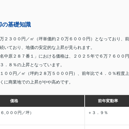
却の基礎知識
万２３００円／㎡（坪単価約２０万６０００円）となっており、
続いており、地価の安定的な上昇が見られます。
名中原２８７番１」における価格は、２０２５年で６万７６００
３．８％の上昇となっています。
１００円／㎡（坪約２８万５０００円）、前年比で４．０％程度
くに商業地での上昇がやや高めです。
価格
前年変動率
６,０００円／坪）
＋３．９％