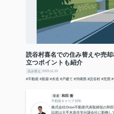
読谷村喜名での住み替えや売却
立つポイントも紹介
住み替え
2025.11.10
#不動産
#新築
#木造
#戸建て
#沖縄県
#読谷村
#売買
和田 衛
筆者
不動産キャリア10年
株式会社Orion不動産代表取締役の和
以前は大手木造住宅分譲会社に勤務し