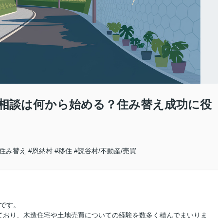
相談は何から始める？住み替え成功に役
#住み替え
#恩納村
#移住
#読谷村/不動産/売買
田です。
ており、木造住宅や土地売買についての経験を数多く積んでまいりま