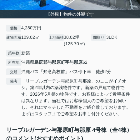
【外観】物件の外観です
4,280万円
価格
109.02㎡
38.02坪
3LDK
建物面積
土地面積
間取り
(125.70㎡)
新築
築年数
沖縄県
島尻郡与那原町
字与那原
62
所在地
沖縄バス「知念高校前」バス停下車 徒歩2分
交通
「リーブルガーデン与那原町与那原」のここがイチオ
備考
シ。築2年以内の築浅物件です。新築の戸建て物件で
す。2026年5月築の物件です。お客様によって希望条件
は異なります。当社ではお客様個人のご希望をお伺い
し、それにマッチした不動産をご紹介致しております。
まずはスタッフまでご希望をお申し付けください。
リーブルガーデン与那原町与那原 4号棟（全4棟）
のコメント(おすすめポイント)