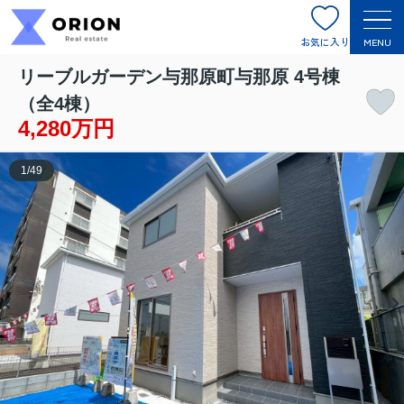
お気に入り
MENU
リーブルガーデン与那原町与那原 4号棟
（全4棟）
4,280万円
1
/
49