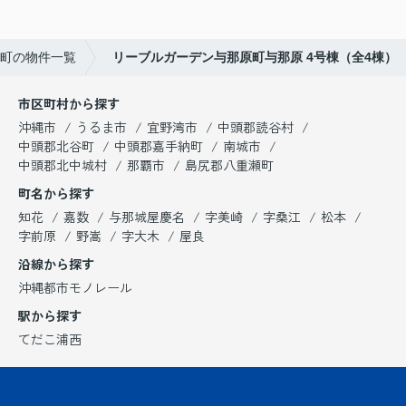
町の物件一覧
リーブルガーデン与那原町与那原 4号棟（全4棟）
市区町村から探す
沖縄市
うるま市
宜野湾市
中頭郡読谷村
中頭郡北谷町
中頭郡嘉手納町
南城市
中頭郡北中城村
那覇市
島尻郡八重瀬町
町名から探す
知花
嘉数
与那城屋慶名
字美崎
字桑江
松本
字前原
野嵩
字大木
屋良
沿線から探す
沖縄都市モノレール
駅から探す
てだこ浦西