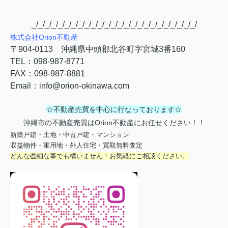
_/_/_/_/_/_/_/_/_/_/_/_/_/_/_/_/_/_/_/_/_/_/_/_/_/
株式会社
Orion
不動産
〒
904-0113
沖縄県中頭郡北谷町字宮城
3
番
160
TEL
：
098-987-8771
FAX
：
098-987-8881
Email
：
info@orion-okinawa.com
☆不動産売買を中心に行なっております☆
沖縄市の不動産売買はOrion不動産にお任せください！！
新築戸建・土地・中古戸建・マンション
収益物件・軍用地・外人住宅・買取無料査定
どんな些細な事でも構いません！お気軽にご相談ください。