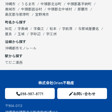
沖縄市
うるま市
中頭郡北谷町
中頭郡嘉手納町
南城市
中頭郡読谷村
中頭郡北中城村
那覇市
島尻郡与那原町
宜野湾市
町名から探す
知花
字美崎
字桑江
松本
字前原
与那城屋慶名
屋良
玉城
字砂辺
字江洲
沿線から探す
沖縄都市モノレール
駅から探す
てだこ浦西
株式会社Orion不動産
098-987-8771
お問い合わせ
〒904-0113