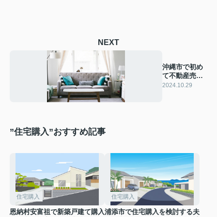
NEXT
沖縄市で初め
て不動産売
却！成功の秘
2024.10.29
訣を解説
”住宅購入”おすすめ記事
住宅購入
住宅購入
恩納村安富祖で新築戸建て購入
浦添市で住宅購入を検討する夫