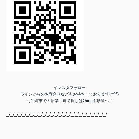
インスタフォロー
ラインからのお問合せなどもお待ちしております(*^^*)
＼
沖縄市での新築戸建て探しは
Orion不動産へ／
_/_/_/_/_/_/_/_/_/_/_/_/_/_/_/_/_/_/_/_/_/_/_/_/_/