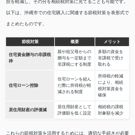
担を軽減し、その分を相続税対策に充てることも可能です。
以下は、沖縄市での住宅購入に関連する節税対策を表形式で
まとめたものです。
節税対策
概要
メリット
親や祖父母からの
多額の資金を
住宅資金贈与の非課税
贈与を一定額まで
非課税で受け
枠
非課税にする制度
取れる
所得税の軽減
住宅ローンを組ん
により、相続
住宅ローン控除
だ際に所得税が軽
税対策資金を
減される制度
確保
居住用財産として
相続税の課税
居住用財産の評価減
評価額を低く設定
対象額を減少
これらの節税対策を活用するためには、適切な手続きが必要