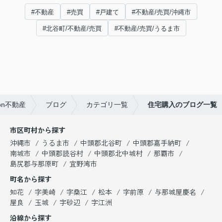
#不動産
#売買
#戸建て
#不動産/売買/沖縄市
#北谷町/不動産/売買
#不動産/売買/うるま市
n不動産
ブログ
カテゴリ一覧
住宅購入のブログ一覧
市区町村から探す
沖縄市
うるま市
中頭郡北谷町
中頭郡嘉手納町
南城市
中頭郡読谷村
中頭郡北中城村
那覇市
島尻郡与那原町
宜野湾市
町名から探す
知花
字美崎
字桑江
松本
字前原
与那城屋慶名
屋良
玉城
字砂辺
字江洲
沿線から探す