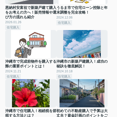
恩納村安富祖で新築戸建て購入
うるま市で住宅ローン控除と年
をお考えの方へ！販売情報や選
末調整を完全攻略！
び方の流れも紹介
2024.12.06
2026.01.26
住宅購入
住宅購入
沖縄市で完成前物件を購入する
沖縄市の新築戸建購入！成功の
際の重要ポイントとは！
秘訣を徹底解説！
2024.11.21
2024.10.18
住宅購入
住宅購入
沖縄市で住宅購入！相続税を節
初めての不動産購入で予算は大
税する方法とは？
丈夫？資金計画のポイントをご