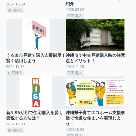
紹介
2024.10.29
2025.02.03
住宅購入
住宅購入
うるま市戸建て購入支援制度！
沖縄市で中古戸建購入時の注意
賢く活用しよう
点とメリット！
2024.11.16
2024.11.25
住宅購入
住宅購入
新NISA活用で住宅購入を賢く
沖縄県子育てエコホーム支援事
節税する方法は？
業で快適な住まいを実現しよ
う！
2024.12.08
2024.10.28
住宅購入
住宅購入