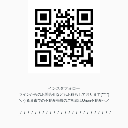
インスタフォロー
ラインからのお問合せなどもお待ちしております(*^^*)
＼
うるま市での不動産売買のご相談は
Orion不動産へ／
_/_/_/_/_/_/_/_/_/_/_/_/_/_/_/_/_/_/_/_/_/_/_/_/_/