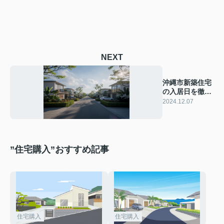
NEXT
沖縄市新築住宅
の入居日を徹底
解説！理想の新
2024.12.07
生活へ
”住宅購入”おすすめ記事
住宅購入
住宅購入