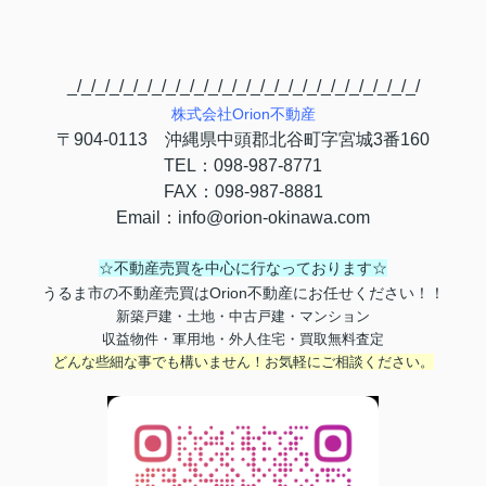
_/_/_/_/_/_/_/_/_/_/_/_/_/_/_/_/_/_/_/_/_/_/_/_/_/
株式会社
Orion
不動産
〒
904-0113
沖縄県中頭郡北谷町字宮城
3
番
160
TEL
：
098-987-8771
FAX
：
098-987-8881
Email
：
info@orion-okinawa.com
☆不動産売買を中心に行なっております☆
うるま市の不動産売買はOrion不動産にお任せください！！
新築戸建・土地・中古戸建・マンション
収益物件・軍用地・外人住宅・買取無料査定
どんな些細な事でも構いません！お気軽にご相談ください。