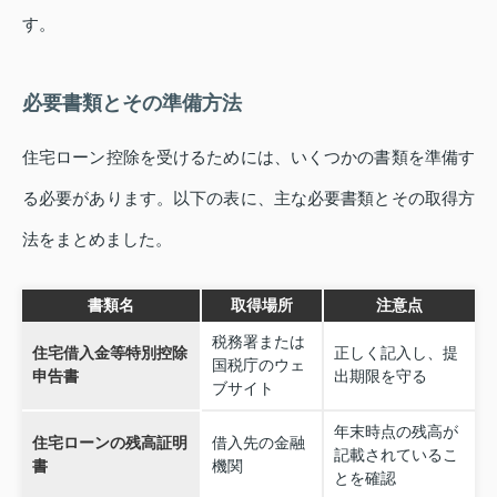
す。
必要書類とその準備方法
住宅ローン控除を受けるためには、いくつかの書類を準備す
る必要があります。以下の表に、主な必要書類とその取得方
法をまとめました。
書類名
取得場所
注意点
税務署または
住宅借入金等特別控除
正しく記入し、提
国税庁のウェ
申告書
出期限を守る
ブサイト
年末時点の残高が
住宅ローンの残高証明
借入先の金融
記載されているこ
書
機関
とを確認