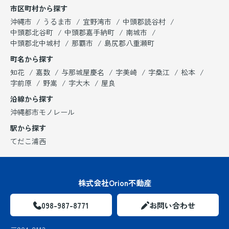
市区町村から探す
沖縄市
うるま市
宜野湾市
中頭郡読谷村
中頭郡北谷町
中頭郡嘉手納町
南城市
中頭郡北中城村
那覇市
島尻郡八重瀬町
町名から探す
知花
嘉数
与那城屋慶名
字美崎
字桑江
松本
字前原
野嵩
字大木
屋良
沿線から探す
沖縄都市モノレール
駅から探す
てだこ浦西
株式会社Orion不動産
098-987-8771
お問い合わせ