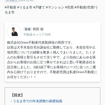
住宅購入
2024.12.06
#不動産
#うるま市
#戸建て
#マンション
#売買
#不動産/売買/う
るま市
和田 衛
筆者
不動産キャリア10年
株式会社Orion不動産代表取締役の和田です。
以前は大手木造住宅分譲会社に勤務しており、木造住宅や土
地売買についての経験を数多く積んでまいりました。たくさ
んのお客様と取引をさせて頂く中で、より自由にあらゆる視
点からお客様のお役に立つ事ができればと思い不動産会社を
設立致しました。1組1組丁寧にお客様のニーズに合ったご案
内を心掛けておりますので、不動産売買は私達Orion不動産に
お任せください！！
【目次】
・うるま市での年末調整の基礎知識