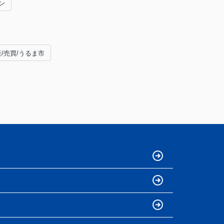
ン
産/売買/うるま市