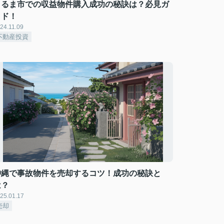
うるま市での収益物件購入成功の秘訣は？必見ガ
イド！
24.11.09
不動産投資
沖縄で事故物件を売却するコツ！成功の秘訣と
は？
25.01.17
売却