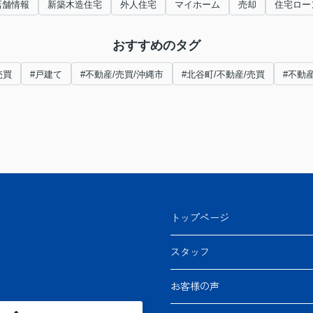
店舗情報
新築木造住宅
外人住宅
マイホーム
売却
住宅ロー
おすすめのタグ
売買
#戸建て
#不動産/売買/沖縄市
#北谷町/不動産/売買
#不動
トップページ
スタッフ
お客様の声