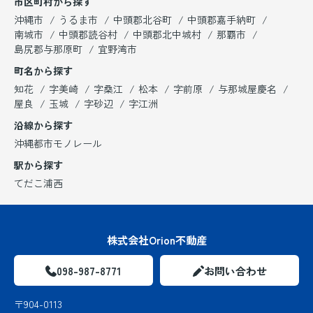
市区町村から探す
沖縄市
うるま市
中頭郡北谷町
中頭郡嘉手納町
南城市
中頭郡読谷村
中頭郡北中城村
那覇市
島尻郡与那原町
宜野湾市
町名から探す
知花
字美崎
字桑江
松本
字前原
与那城屋慶名
屋良
玉城
字砂辺
字江洲
沿線から探す
沖縄都市モノレール
駅から探す
てだこ浦西
株式会社Orion不動産
098-987-8771
お問い合わせ
〒904-0113