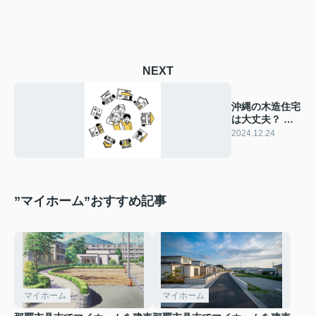
NEXT
沖縄の木造住宅
は大丈夫？ 耐
久性と湿気対策
2024.12.24
を解説
”マイホーム”おすすめ記事
マイホーム
マイホーム