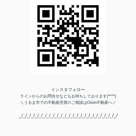
インスタフォロー
ラインからのお問合せなどもお待ちしております(*^^*)
＼
うるま市での不動産売買のご相談は
Orion不動産へ／
_/_/_/_/_/_/_/_/_/_/_/_/_/_/_/_/_/_/_/_/_/_/_/_/_/