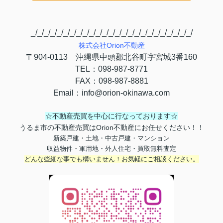
_/_/_/_/_/_/_/_/_/_/_/_/_/_/_/_/_/_/_/_/_/_/_/_/_/
株式会社
Orion
不動産
〒
904-0113
沖縄県中頭郡北谷町字宮城
3
番
160
TEL
：
098-987-8771
FAX
：
098-987-8881
Email
：
info@orion-okinawa.com
☆不動産売買を中心に行なっております☆
うるま市の不動産売買はOrion不動産にお任せください！！
新築戸建・土地・中古戸建・マンション
収益物件・軍用地・外人住宅・買取無料査定
どんな些細な事でも構いません！お気軽にご相談ください。