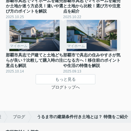
那覇市具志でマイホームを建売
那覇市具志でマイホームを建売
か土地か迷う方必見！違いや選
と土地から比較！選び方や注意
び方のポイントを解説
点を紹介
2025.10.25
2025.10.22
マイホーム
マイホーム
那覇市具志で戸建てと土地どち
那覇市で具志の住みやすさが気
らが良い？比較して購入時の注
になる方へ！移住前のポイント
意点も解説
や生活の特徴を解説
2025.10.14
2025.09.13
もっと見る
ブログトップへ
産
ブログ
うるま市の建築条件付き土地とは？ 特徴をご紹介