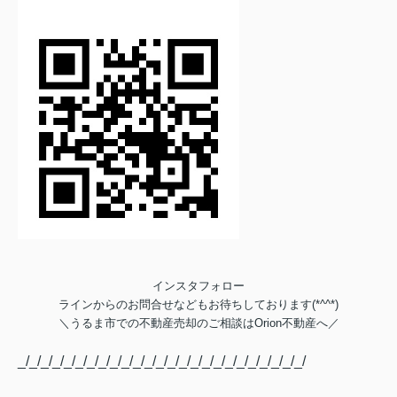
インスタフォロー
ラインからのお問合せなどもお待ちしております(*^^*)
＼
うるま市での不動産売却のご相談は
Orion不動産へ／
_/_/_/_/_/_/_/_/_/_/_/_/_/_/_/_/_/_/_/_/_/_/_/_/_/