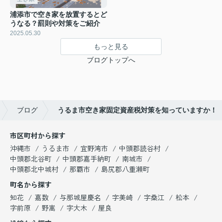
浦添市で空き家を放置するとど
うなる？罰則や対策をご紹介
2025.05.30
もっと見る
ブログトップへ
ブログ
うるま市空き家固定資産税対策を知っていますか！
市区町村から探す
沖縄市
うるま市
宜野湾市
中頭郡読谷村
中頭郡北谷町
中頭郡嘉手納町
南城市
中頭郡北中城村
那覇市
島尻郡八重瀬町
町名から探す
知花
嘉数
与那城屋慶名
字美崎
字桑江
松本
字前原
野嵩
字大木
屋良