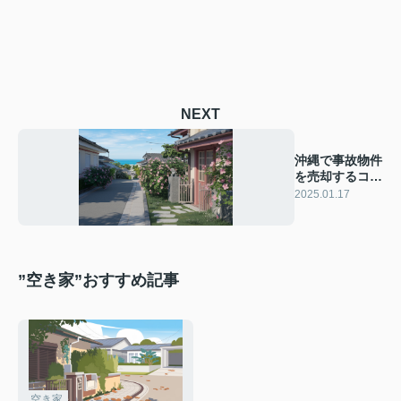
NEXT
沖縄で事故物件
を売却するコ
ツ！成功の秘訣
2025.01.17
とは？
”空き家”おすすめ記事
空き家