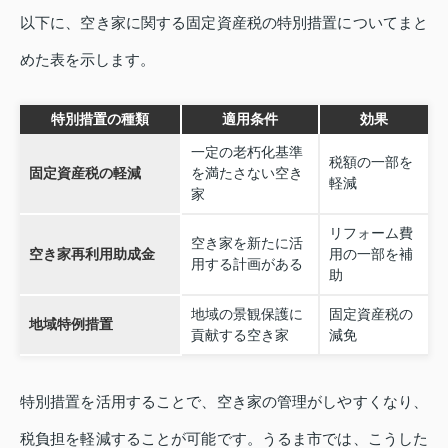
以下に、空き家に関する固定資産税の特別措置についてまと
めた表を示します。
特別措置の種類
適用条件
効果
一定の老朽化基準
税額の一部を
固定資産税の軽減
を満たさない空き
軽減
家
リフォーム費
空き家を新たに活
空き家再利用助成金
用の一部を補
用する計画がある
助
地域の景観保護に
固定資産税の
地域特例措置
貢献する空き家
減免
特別措置を活用することで、空き家の管理がしやすくなり、
税負担を軽減することが可能です。うるま市では、こうした