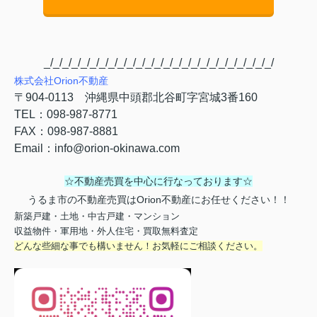
_/_/_/_/_/_/_/_/_/_/_/_/_/_/_/_/_/_/_/_/_/_/_/_/_/
株式会社
Orion
不動産
〒
904-0113
沖縄県中頭郡北谷町字宮城
3
番
160
TEL
：
098-987-8771
FAX
：
098-987-8881
Email
：
info@orion-okinawa.com
☆不動産売買を中心に行なっております☆
うるま市の不動産売買はOrion不動産にお任せください！！
新築戸建・土地・中古戸建・マンション
収益物件・軍用地・外人住宅・買取無料査定
どんな些細な事でも構いません！お気軽にご相談ください。