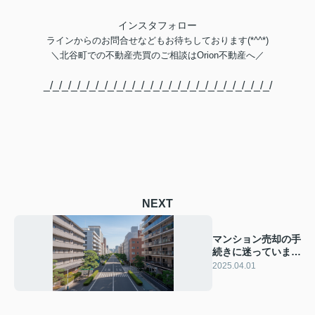
インスタフォロー
ラインからのお問合せなどもお待ちしております(*^^*)
＼
北谷町での不動産売買のご相談は
Orion不動産へ／
_/_/_/_/_/_/_/_/_/_/_/_/_/_/_/_/_/_/_/_/_/_/_/_/_/
NEXT
マンション売却の手
続きに迷っていませ
んか？北谷町での流
2025.04.01
れをご紹介