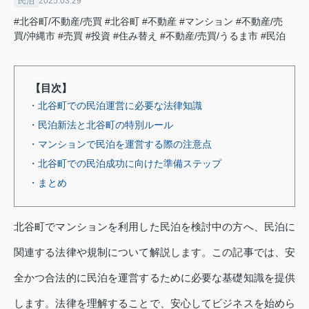
民泊
2025.03.29
#北谷町/不動産/売買
#北谷町
#不動産
#マンション
#不動産/売
買/沖縄市
#売買
#投資
#住み替え
#不動産/売買/うるま市
#民泊
【目次】
・北谷町での民泊運営に必要な法律知識
・民泊新法と北谷町の特別ルール
・マンションで民泊を運営する際の注意点
・北谷町での民泊成功に向けた準備ステップ
・まとめ
北谷町でマンションを利用した民泊を検討中の方へ、民泊に
関連する法律や規制について解説します。この記事では、安
全かつ合法的に民泊を運営するために必要な基礎知識を提供
します。法律を理解することで、安心してビジネスを始めら