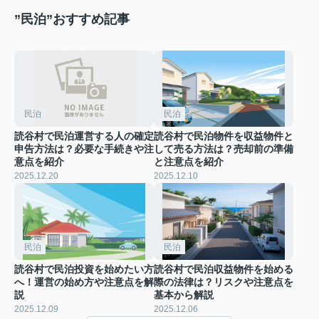
”民泊”おすすめ記事
民泊
民泊
読谷村で民泊運営する人の確定
読谷村で民泊物件を収益物件と
申告方法は？必要な手続きや注
して売る方法は？売却前の準備
意点を紹介
と注意点を紹介
2025.12.20
2025.12.10
民泊
民泊
読谷村で民泊投資を始めたい方
読谷村で民泊収益物件を始める
へ！運営の始め方や注意点を解
際の法律は？リスクや注意点を
説
基本から解説
2025.12.09
2025.12.06