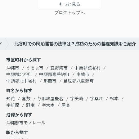
もっと見る
ブログトップへ
グ
北谷町での民泊運営の法律は？成功のための基礎知識をご紹介
市区町村から探す
沖縄市
うるま市
宜野湾市
中頭郡読谷村
中頭郡北谷町
中頭郡嘉手納町
南城市
中頭郡北中城村
那覇市
島尻郡八重瀬町
町名から探す
知花
嘉数
与那城屋慶名
字美崎
字桑江
松本
字前原
野嵩
字大木
屋良
沿線から探す
沖縄都市モノレール
駅から探す