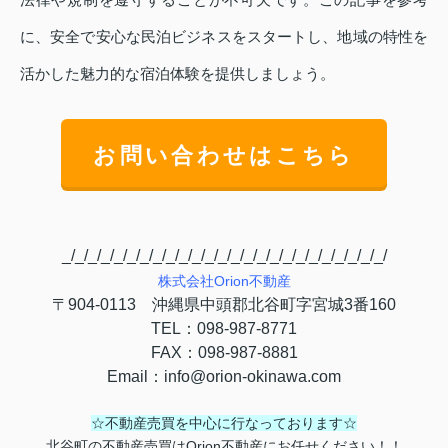
に、安全で安心な民泊ビジネスをスタートし、地域の特性を
活かした魅力的な宿泊体験を提供しましょう。
お問い合わせはこちら
_/_/_/_/_/_/_/_/_/_/_/_/_/_/_/_/_/_/_/_/_/_/_/_/_/
株式会社
Orion
不動産
〒
904-0113
沖縄県中頭郡北谷町字宮城
3
番
160
TEL
：
098-987-8771
FAX
：
098-987-8881
Email
：
info@orion-okinawa.com
☆不動産売買を中心に行なっております☆
北谷町の不動産売買はOrion不動産にお任せください！！