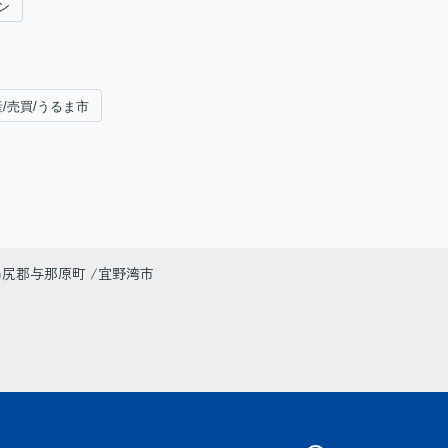
ン
産/売買/うるま市
島尻郡与那原町
宜野湾市