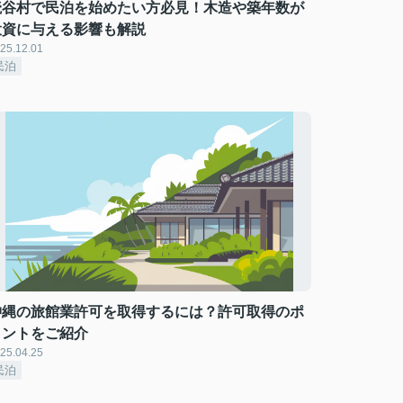
読谷村で民泊を始めたい方必見！木造や築年数が
投資に与える影響も解説
25.12.01
民泊
沖縄の旅館業許可を取得するには？許可取得のポ
イントをご紹介
25.04.25
民泊