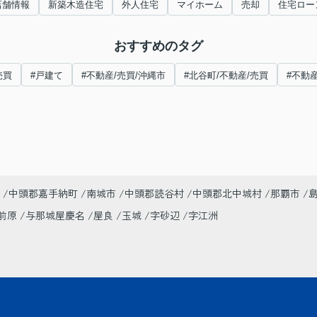
店舗情報
新築木造住宅
外人住宅
マイホーム
売却
住宅ロー
おすすめのタグ
売買
#戸建て
#不動産/売買/沖縄市
#北谷町/不動産/売買
#不動
中頭郡嘉手納町
南城市
中頭郡読谷村
中頭郡北中城村
那覇市
前原
与那城屋慶名
屋良
玉城
字砂辺
字江洲