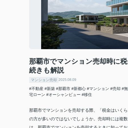
那覇市でマンション売却時に税
続きも解説
マンション売却
2025.08.09
#不動産
#新築
#那覇市
#新都心
#マンション
#売却
#
宅ローン
#オーシャンビュー
#移住
那覇市でマンションを売却する際、「税金はいくら
の方が多いのではないでしょうか。売却時には複数
は、那覇市でマンションを売却するときに知ってお