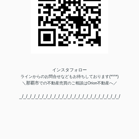
インスタフォロー
ラインからのお問合せなどもお待ちしております(*^^*)
那覇市
＼
での不動産売買のご相談は
Orion不動産へ／
_/_/_/_/_/_/_/_/_/_/_/_/_/_/_/_/_/_/_/_/_/_/_/_/_/