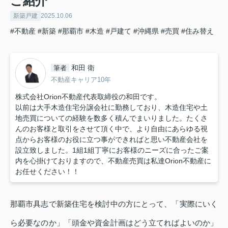
ご紹介
新築戸建
2025.10.06
#不動産
#新築
#那覇市
#木造
#戸建て
#沖縄県
#売買
#住み替え
和田 衛
筆者
不動産キャリア10年
株式会社Orion不動産代表取締役の和田です。
以前は大手木造住宅分譲会社に勤務しており、木造住宅や土
地売買についての経験を数多く積んでまいりました。たくさ
んのお客様と取引をさせて頂く中で、より自由にあらゆる視
点からお客様のお役に立つ事ができればと思い不動産会社を
設立致しました。1組1組丁寧にお客様のニーズに合ったご案
内を心掛けておりますので、不動産売買は私達Orion不動産に
お任せください！！
那覇市具志で新築住宅を検討中の方にとって、「実際にいく
ら必要なのか」「頭金や資金計画はどう立てればよいのか」