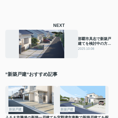
NEXT
那覇市具志で新築戸
建てを検討中の方必
見！ローン審査の流
2025.10.08
れや準備を紹介
”新築戸建”おすすめ記事
新築戸建
新築戸建
うるま市勝連の新築一戸建てを
宜野湾市嘉数で新築戸建てを探