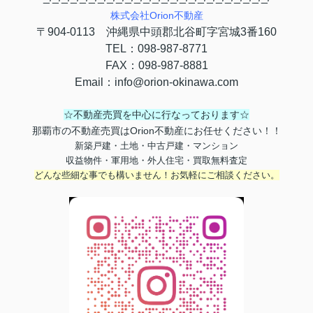
株式会社
Orion
不動産
〒
904-0113
沖縄県中頭郡北谷町字宮城
3
番
160
TEL
：
098-987-8771
FAX
：
098-987-8881
Email
：
info@orion-okinawa.com
☆不動産売買を中心に行なっております☆
那覇市の不動産売買はOrion不動産にお任せください！！
新築戸建・土地・中古戸建・マンション
収益物件・軍用地・外人住宅・買取無料査定
どんな些細な事でも構いません！お気軽にご相談ください。