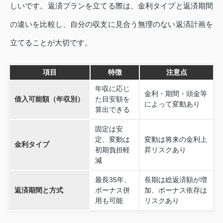
しいです。返済プランを立てる際は、金利タイプと返済期間
の違いを比較し、自分の収支に見合う無理のない返済計画を
立てることが大切です。
項目
特徴
注意点
年収に応じ
金利・期間・頭金等
借入可能額（年収別）
た目安額を
によって変動あり
算出できる
固定は安
定、変動は
変動は将来の金利上
金利タイプ
初期負担軽
昇リスクあり
減
最長35年、
長期は総返済額が増
返済期間と方式
ボーナス併
加、ボーナス依存は
用も可能
リスクあり