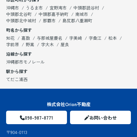
沖縄市
うるま市
宜野湾市
中頭郡読谷村
中頭郡北谷町
中頭郡嘉手納町
南城市
中頭郡北中城村
那覇市
島尻郡八重瀬町
町名から探す
知花
嘉数
与那城屋慶名
字美崎
字桑江
松本
字前原
野嵩
字大木
屋良
沿線から探す
沖縄都市モノレール
駅から探す
てだこ浦西
株式会社Orion不動産
098-987-8771
お問い合わせ
〒904-0113